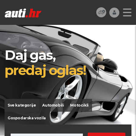
Daj gas,
predaj oglas!
Sve kategorije
Automobili
Motocikli
Gospodarska vozila