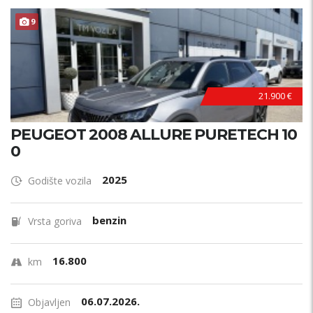
9
21.900 €
PEUGEOT 2008 ALLURE PURETECH 10
0
2025
Godište vozila
benzin
Vrsta goriva
16.800
km
06.07.2026.
Objavljen