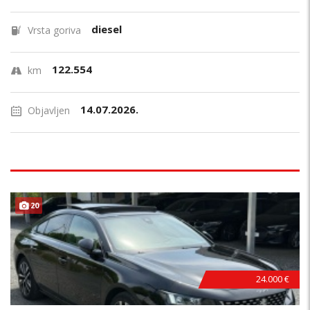
diesel
Vrsta goriva
122.554
km
14.07.2026.
Objavljen
20
24.000 €