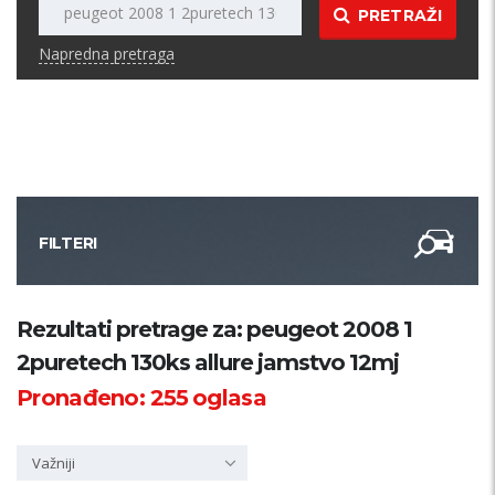
PRETRAŽI
Napredna pretraga
FILTERI
Kategorija
Rezultati pretrage za: peugeot 2008 1
2puretech 130ks allure jamstvo 12mj
Županija
Pronađeno:
255
oglasa
Samo sa slikom
Važniji
PRETRAŽI