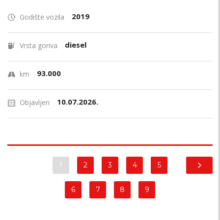
2019
Godište vozila
diesel
Vrsta goriva
93.000
km
10.07.2026.
Objavljen
1
2
3
4
5
6
7
8
9