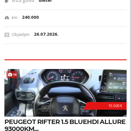
diesel
Vrsta goriva
240.000
km
26.07.2026.
Objavljen
16
15.500 €
PEUGEOT RIFTER 1.5 BLUEHDI ALLURE
93000KM...