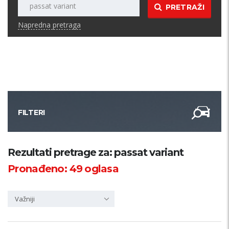
PRETRAŽI
Napredna pretraga
FILTERI
Kategorija
Rezultati pretrage za: passat variant
Pronađeno:
49
oglasa
Županija
Važniji
Samo sa slikom
PRETRAŽI