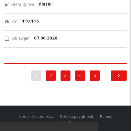
diesel
Vrsta goriva
110.115
km
07.06.2026.
Objavljen
1
2
3
4
5
Korisnička podrška
Politika privatnosti
Pomoć
Uvjeti korištenja