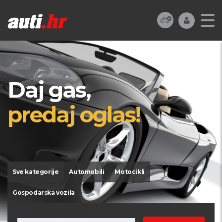
Daj gas,
predaj oglas!
Sve kategorije
Automobili
Motocikli
Gospodarska vozila