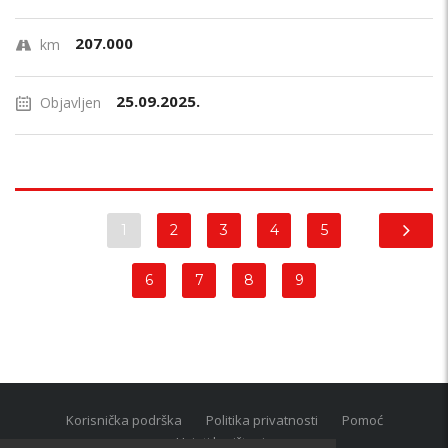
207.000
km
25.09.2025.
Objavljen
1
2
3
4
5
6
7
8
9
Korisnička podrška
Politika privatnosti
Pomoć
Uvjeti korištenja