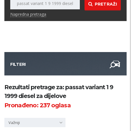
PRETRAŽI
Napredna pretraga
FILTERI
Kategorija
Rezultati pretrage za: passat variant 1 9
1999 diesel za dijelove
Županija
Pronađeno:
237
oglasa
Samo sa slikom
Važniji
PRETRAŽI