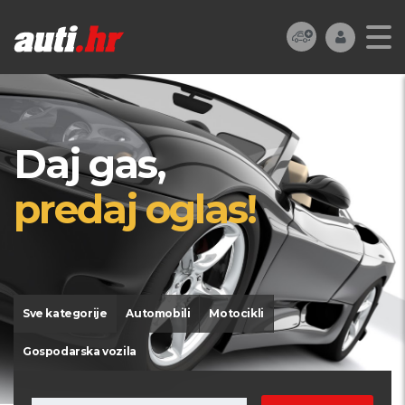
Daj gas,
predaj oglas!
Sve kategorije
Automobili
Motocikli
Gospodarska vozila