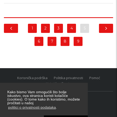
1
2
3
4
5
6
7
8
9
Korisnička podrška
Politika privatnosti
Pomoć
Uvjeti korištenja
Kako bismo Vam omogućili što bolje
iskustvo, ova stranica koristi kolačiće
(cookies). O tome kako ih koristimo, možete
Oglasnik grupacija:
posao.hr
|
oglasnik.hr
|
auti.hr
pročitati u našoj
Tečaj za konverziju u EUR valutu: 1 euro = 7.53450 kn
politici o privatnosti podataka
.