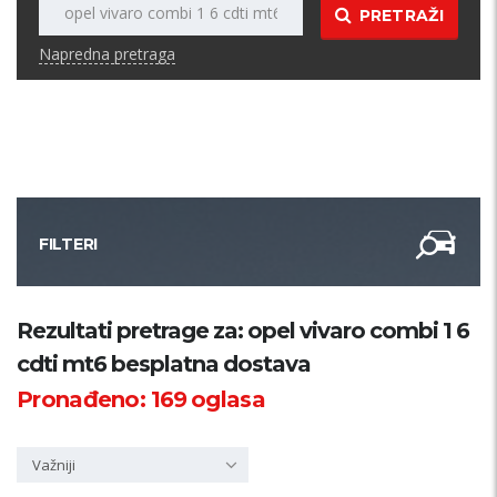
PRETRAŽI
Napredna pretraga
FILTERI
Kategorija
Rezultati pretrage za: opel vivaro combi 1 6
cdti mt6 besplatna dostava
Županija
Pronađeno:
169
oglasa
Samo sa slikom
Važniji
PRETRAŽI