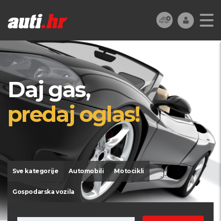
Daj gas,
predaj oglas!
Sve kategorije
Automobili
Motocikli
Gospodarska vozila