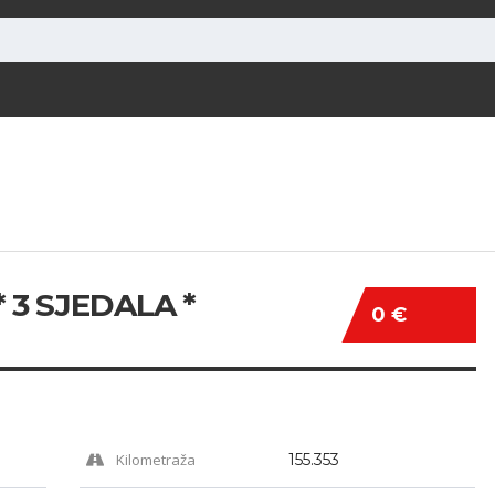
 3 SJEDALA *
0 €
Kilometraža
155.353