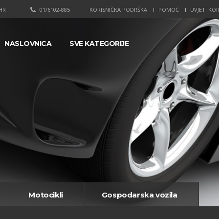
HR
01/6102-885
KORISNIČKA PODRŠKA
POMOĆ
UVJETI KOR
NASLOVNICA
SVE KATEGORIJE
Motocikli
Gospodarska vozila