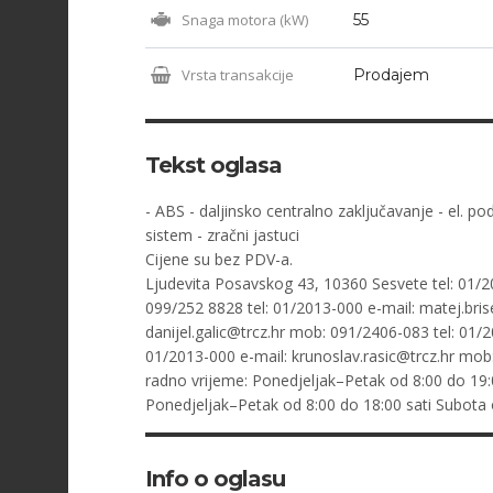
Snaga motora (kW)
55
Vrsta transakcije
Prodajem
Tekst oglasa
- ABS - daljinsko centralno zaključavanje - el. pod
sistem - zračni jastuci
Cijene su bez PDV-a.
Ljudevita Posavskog 43, 10360 Sesvete tel: 01/2
099/252 8828 tel: 01/2013-000 e-mail:
matej.bris
danijel.galic@trcz.hr
mob: 091/2406-083 tel: 01/2
01/2013-000 e-mail:
krunoslav.rasic@trcz.hr
mob: 
radno vrijeme: Ponedjeljak–Petak od 8:00 do 19:
Ponedjeljak–Petak od 8:00 do 18:00 sati Subota 
Info o oglasu