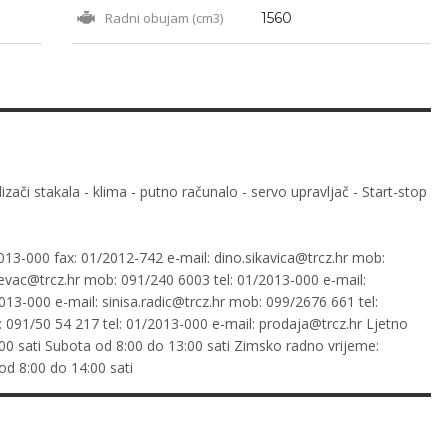
Radni obujam (cm3)
1560
izači stakala - klima - putno računalo - servo upravljač - Start-stop
013-000 fax: 01/2012-742 e-mail:
dino.sikavica@trcz.hr
mob:
evac@trcz.hr
mob: 091/240 6003 tel: 01/2013-000 e-mail:
013-000 e-mail:
sinisa.radic@trcz.hr
mob: 099/2676 661 tel:
091/50 54 217 tel: 01/2013-000 e-mail:
prodaja@trcz.hr
Ljetno
00 sati Subota od 8:00 do 13:00 sati Zimsko radno vrijeme:
od 8:00 do 14:00 sati