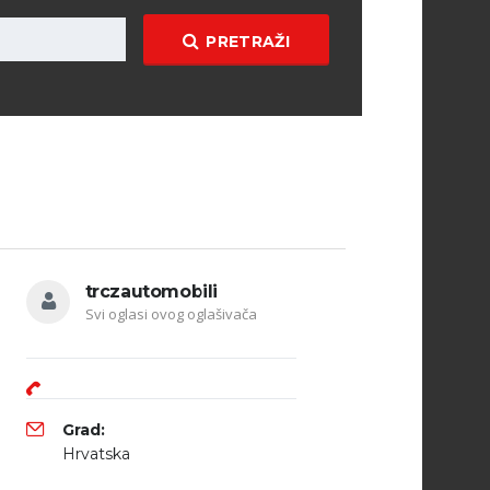
PRETRAŽI
trczautomobili
Svi oglasi ovog oglašivača
Grad:
Hrvatska