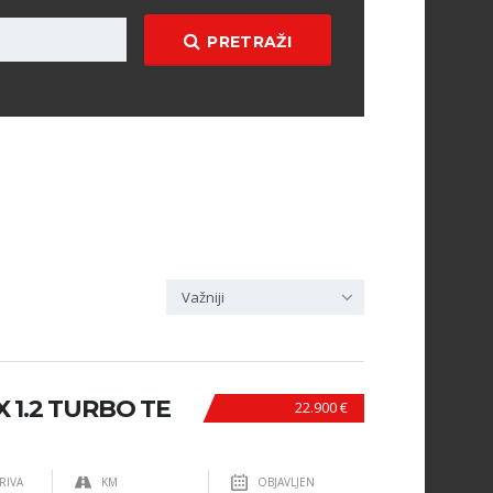
PRETRAŽI
Važniji
 1.2 TURBO TE
22.900 €
RIVA
KM
OBJAVLJEN