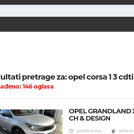
ultati pretrage za: opel corsa 1 3 cdti
nađeno:
146
oglasa
OPEL GRANDLAND X
CH & DESIGN
GODIŠTE VOZILA
VRSTA GO