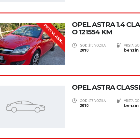
OPEL ASTRA 1.4 CLAS
P
R
V
I
V
L
A
S
N
O 121554 KM
I
K
GODIŠTE VOZILA
VRSTA GO
2010
benzin
OPEL ASTRA CLASSIC
GODIŠTE VOZILA
VRSTA GO
2010
benzin