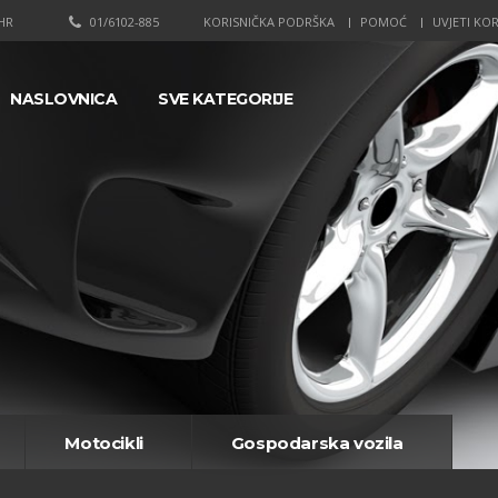
HR
01/6102-885
KORISNIČKA PODRŠKA
POMOĆ
UVJETI KOR
NASLOVNICA
SVE KATEGORIJE
Motocikli
Gospodarska vozila