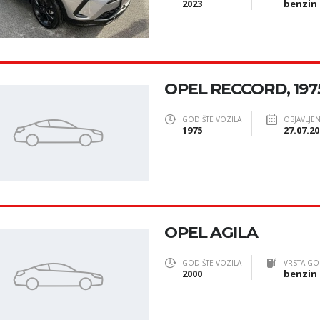
2023
benzin
OPEL RECCORD, 1975
GODIŠTE VOZILA
OBJAVLJE
1975
27.07.20
OPEL AGILA
GODIŠTE VOZILA
VRSTA GO
2000
benzin