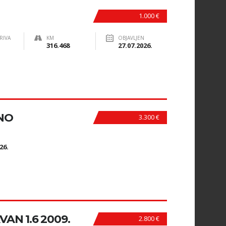
1.000 €
RIVA
KM
OBJAVLJEN
316.468
27.07.2026.
NO
3.300 €
N
26.
AN 1.6 2009.
2.800 €