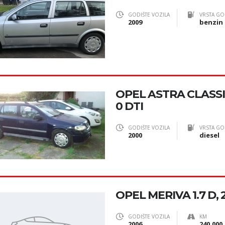
GODIŠTE VOZILA
VRSTA GO
2009
benzin
OPEL ASTRA CLASSI
0 DTI
GODIŠTE VOZILA
VRSTA GO
2000
diesel
OPEL MERIVA 1.7 D, 
GODIŠTE VOZILA
KM
2006
240.000