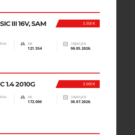
IC III 16V, SAM
3.300 €
RIVA
KM
OBJAVLJEN
121.554
06.05.2026.
 1.4 2010G
3.000 €
RIVA
KM
OBJAVLJEN
172.000
30.07.2026.