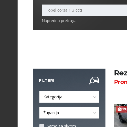
Napredna pretraga
Rez
FILTERI
Pro
Kategorija
19
Županija
Samo sa slikom