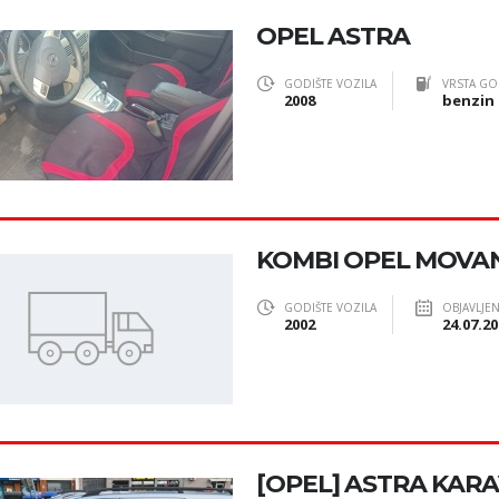
OPEL ASTRA
GODIŠTE VOZILA
VRSTA GO
2008
benzin
KOMBI OPEL MOVA
GODIŠTE VOZILA
OBJAVLJE
2002
24.07.20
[OPEL] ASTRA KARAV