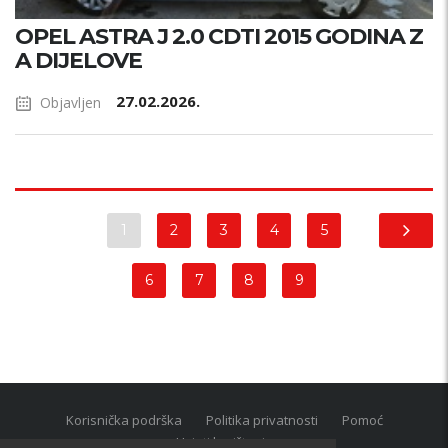
OPEL ASTRA J 2.0 CDTI 2015 GODINA Z
A DIJELOVE
27.02.2026.
Objavljen
1
2
3
4
5
6
7
8
9
Korisnička podrška
Politika privatnosti
Pomoć
Uvjeti korištenja