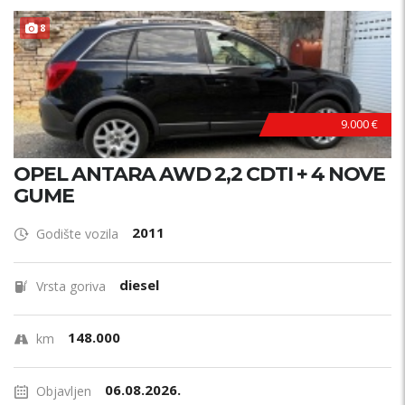
8
9.000 €
OPEL ANTARA AWD 2,2 CDTI + 4 NOVE
GUME
2011
Godište vozila
diesel
Vrsta goriva
148.000
km
06.08.2026.
Objavljen