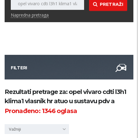
PRETRAŽI
Napredna pretraga
FILTERI
Kategorija
Rezultati pretrage za: opel vivaro cdti l3h1
klima1 vlasnik hr atuo u sustavu pdv a
Županija
Pronađeno:
1346
oglasa
Samo sa slikom
Važniji
PRETRAŽI