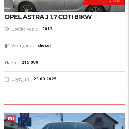
6.899 €
OPEL ASTRA J 1.7 CDTI 81KW
2013
Godište vozila
diesel
Vrsta goriva
215.000
km
23.09.2025.
Objavljen
5