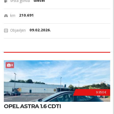
diesel
Vrsta goriva
210.691
km
09.02.2026.
Objavljen
POVOLJNO !
8
9.950 €
OPEL ASTRA 1.6 CDTI