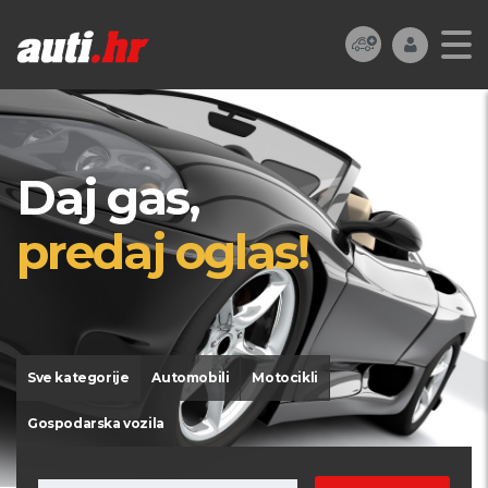
Daj gas,
predaj oglas!
Sve kategorije
Automobili
Motocikli
Gospodarska vozila