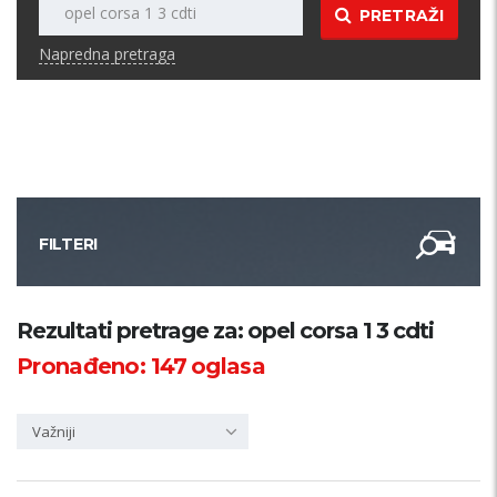
PRETRAŽI
Napredna pretraga
FILTERI
Kategorija
Rezultati pretrage za: opel corsa 1 3 cdti
Pronađeno:
147
oglasa
Županija
Važniji
Samo sa slikom
PRETRAŽI