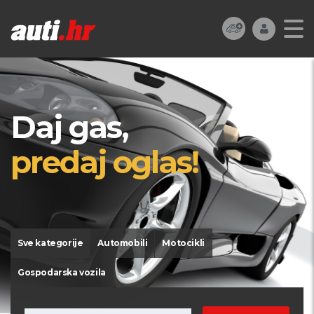
Daj gas,
predaj oglas!
Sve kategorije
Automobili
Motocikli
Gospodarska vozila