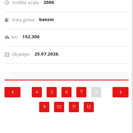
2006
Godište vozila
benzin
Vrsta goriva
152.300
km
25.07.2026.
Objavljen
4
5
6
7
8
9
10
11
12