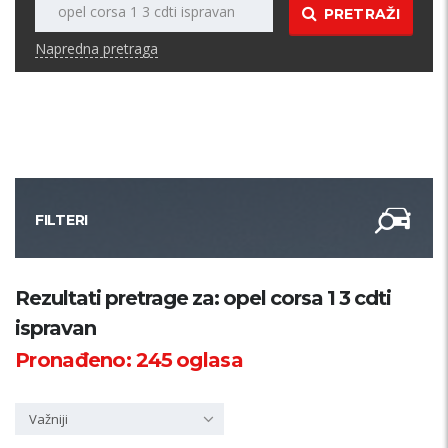
PRETRAŽI
Napredna pretraga
FILTERI
Kategorija
Rezultati pretrage za: opel corsa 1 3 cdti
ispravan
Županija
Pronađeno:
245
oglasa
Samo sa slikom
Važniji
PRETRAŽI