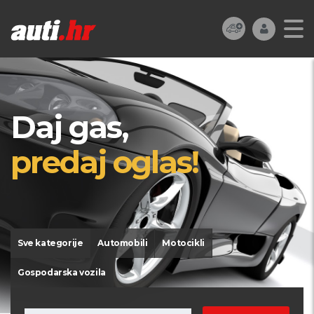
Daj gas,
predaj oglas!
Sve kategorije
Automobili
Motocikli
Gospodarska vozila