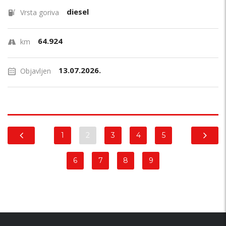
diesel
Vrsta goriva
64.924
km
13.07.2026.
Objavljen
1
2
3
4
5
6
7
8
9