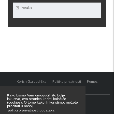
Korisnička podrška
Politika privatnosti
Pomoć
Uvjeti korištenja
Kako bismo Vam omogućili što bolje
iskustvo, ova stranica koristi kolačiće
(cookies). O tome kako ih koristimo, možete
Oglasnik grupacija:
posao.hr
|
oglasnik.hr
|
auti.hr
pročitati u našoj
Tečaj za konverziju u EUR valutu: 1 euro = 7.53450 kn
politici o privatnosti podataka
.