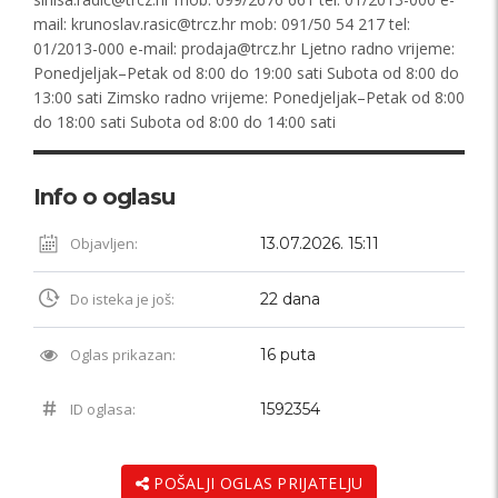
mail:
krunoslav.rasic@trcz.hr
mob: 091/50 54 217 tel:
01/2013-000 e-mail:
prodaja@trcz.hr
Ljetno radno vrijeme:
Ponedjeljak–Petak od 8:00 do 19:00 sati Subota od 8:00 do
13:00 sati Zimsko radno vrijeme: Ponedjeljak–Petak od 8:00
do 18:00 sati Subota od 8:00 do 14:00 sati
Info o oglasu
Objavljen:
13.07.2026. 15:11
Do isteka je još:
22 dana
Oglas prikazan:
16 puta
ID oglasa:
1592354
POŠALJI OGLAS PRIJATELJU