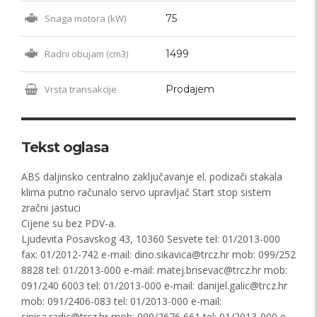
Snaga motora (kW)
75
Radni obujam (cm3)
1499
Vrsta transakcije
Prodajem
Tekst oglasa
ABS daljinsko centralno zaključavanje el. podizači stakala
klima putno računalo servo upravljač Start stop sistem
zračni jastuci
Cijene su bez PDV-a.
Ljudevita Posavskog 43, 10360 Sesvete tel: 01/2013-000
fax: 01/2012-742 e-mail:
dino.sikavica@trcz.hr
mob: 099/252
8828 tel: 01/2013-000 e-mail:
matej.brisevac@trcz.hr
mob:
091/240 6003 tel: 01/2013-000 e-mail:
danijel.galic@trcz.hr
mob: 091/2406-083 tel: 01/2013-000 e-mail:
sinisa.radic@trcz.hr
mob: 099/2676 661 tel: 01/2013-000 e-