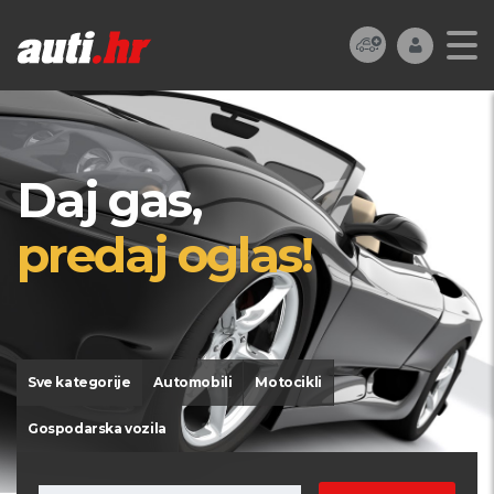
Daj gas,
predaj oglas!
Sve kategorije
Automobili
Motocikli
Gospodarska vozila