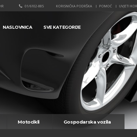
HR
01/6102-885
KORISNIČKA PODRŠKA
POMOĆ
UVJETI KOR
NASLOVNICA
SVE KATEGORIJE
Motocikli
Gospodarska vozila