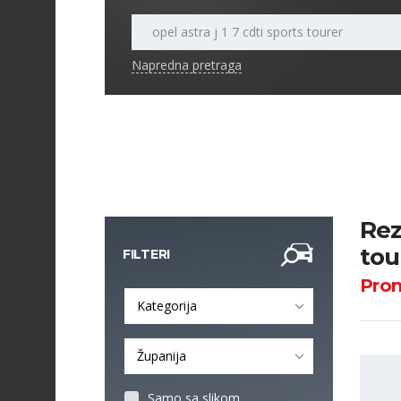
Napredna pretraga
Rezu
tou
FILTERI
Pro
Kategorija
Županija
Samo sa slikom