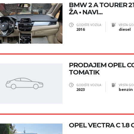
BMW 2 A TOURER 216 
ŽA • NAVI...
GODIŠTE VOZILA
VRSTA GO
2016
diesel
PRODAJEM OPEL CO
TOMATIK
GODIŠTE VOZILA
VRSTA GO
2023
benzin
OPEL VECTRA C 1.8 