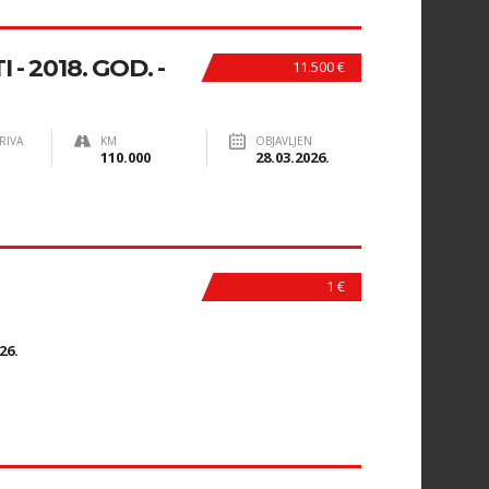
- 2018. GOD. -
11.500 €
RIVA
KM
OBJAVLJEN
110.000
28.03.2026.
1 €
N
26.