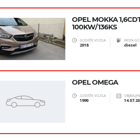
OPEL MOKKA 1,6CDTI 
100KW/136KS
GODIŠTE VOZILA
VRSTA GO
2018
diesel
OPEL OMEGA
GODIŠTE VOZILA
OBJAVLJE
1990
14.07.20