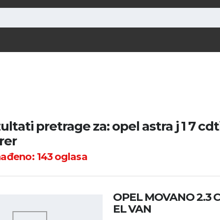
ltati pretrage za: opel astra j 1 7 cdt
rer
nađeno:
143
oglasa
OPEL MOVANO 2.3 C
EL VAN