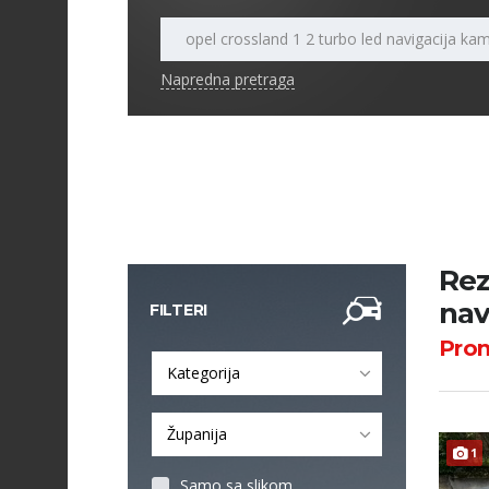
Napredna pretraga
Rez
nav
FILTERI
Pro
Kategorija
Županija
1
Samo sa slikom