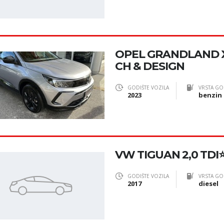
OPEL GRANDLAND X
CH & DESIGN
GODIŠTE VOZILA
VRSTA GO
2023
benzin
VW TIGUAN 2,0 TDI⭐R
GODIŠTE VOZILA
VRSTA GO
2017
diesel