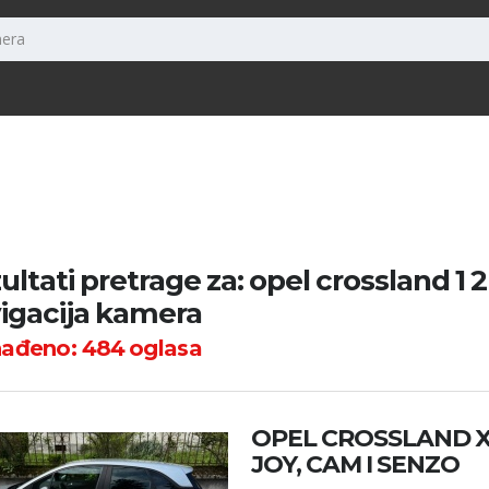
ultati pretrage za: opel crossland 1 2
igacija kamera
nađeno:
484
oglasa
OPEL CROSSLAND X 
JOY, CAM I SENZO