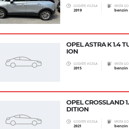
GODIŠTE VOZILA
VRSTA GO
2019
benzin
OPEL ASTRA K 1.4 
ION
GODIŠTE VOZILA
VRSTA GO
2015
benzin
OPEL CROSSLAND 1.
DITION
GODIŠTE VOZILA
VRSTA GO
2021
benzin