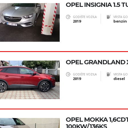
OPEL INSIGNIA 1.5 
GODIŠTE VOZILA
VRSTA GO
2019
benzin
OPEL GRANDLAND X
GODIŠTE VOZILA
VRSTA GO
2019
diesel
OPEL MOKKA 1,6CDTI 
100KW/136KS