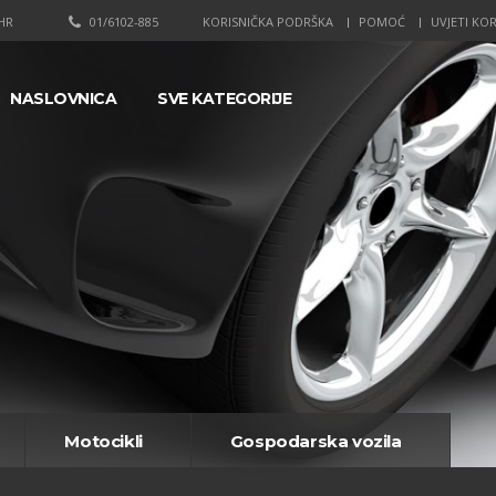
HR
01/6102-885
KORISNIČKA PODRŠKA
POMOĆ
UVJETI KOR
NASLOVNICA
SVE KATEGORIJE
Motocikli
Gospodarska vozila