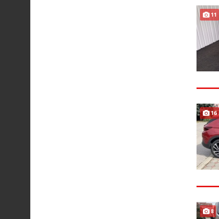
11
16
8