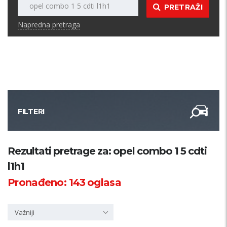
PRETRAŽI
Napredna pretraga
FILTERI
Kategorija
Rezultati pretrage za: opel combo 1 5 cdti
l1h1
Županija
Pronađeno:
143
oglasa
Samo sa slikom
Važniji
PRETRAŽI