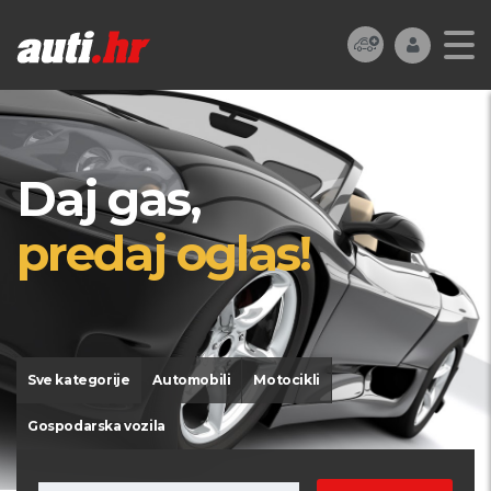
Daj gas,
predaj oglas!
Sve kategorije
Automobili
Motocikli
Gospodarska vozila