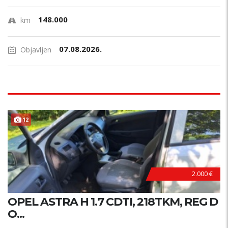
148.000
km
07.08.2026.
Objavljen
12
2.000 €
OPEL ASTRA H 1.7 CDTI, 218TKM, REG D
O...