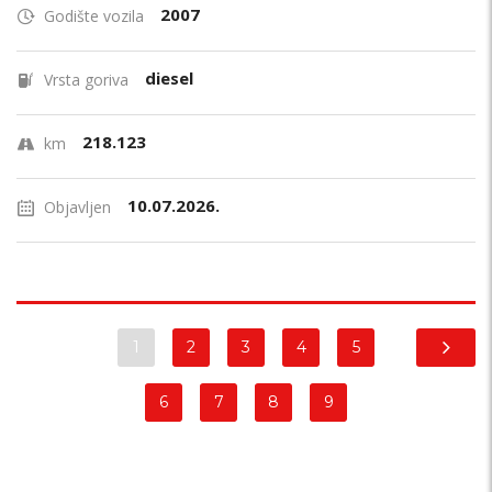
2007
Godište vozila
diesel
Vrsta goriva
218.123
km
10.07.2026.
Objavljen
1
2
3
4
5
6
7
8
9