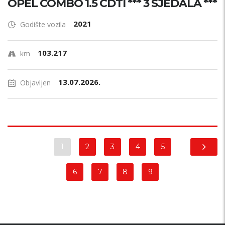
OPEL COMBO 1.5 CDTI *** 3 SJEDALA ***
2021
Godište vozila
103.217
km
13.07.2026.
Objavljen
1
2
3
4
5
6
7
8
9