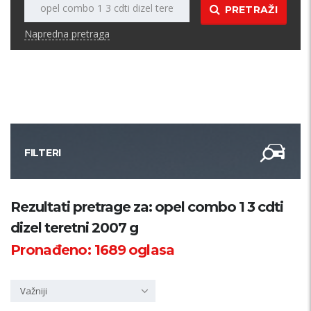
PRETRAŽI
Napredna pretraga
FILTERI
Kategorija
Rezultati pretrage za: opel combo 1 3 cdti
dizel teretni 2007 g
Županija
Pronađeno:
1689
oglasa
Samo sa slikom
Važniji
PRETRAŽI