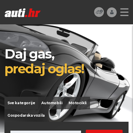
Daj gas,
predaj oglas!
Sve kategorije
Automobili
Motocikli
Gospodarska vozila