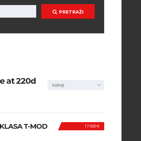
PRETRAŽI
e at 220d
Važniji
-KLASA T-MOD
17.000 €