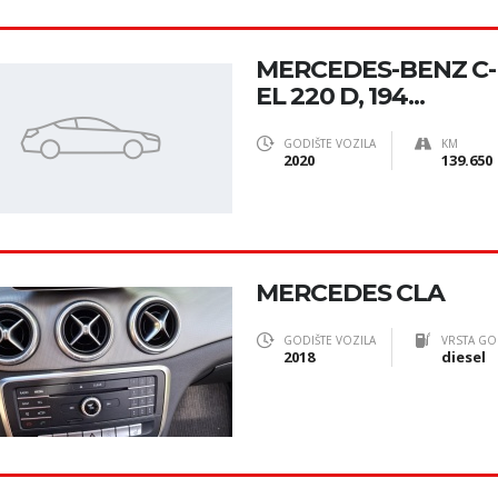
MERCEDES-BENZ C
EL 220 D, 194...
GODIŠTE VOZILA
KM
2020
139.650
MERCEDES CLA
GODIŠTE VOZILA
VRSTA GO
2018
diesel