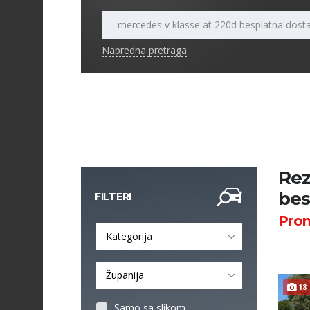
Napredna pretraga
Rez
bes
FILTERI
Pro
Kategorija
Županija
18
Samo sa slikom