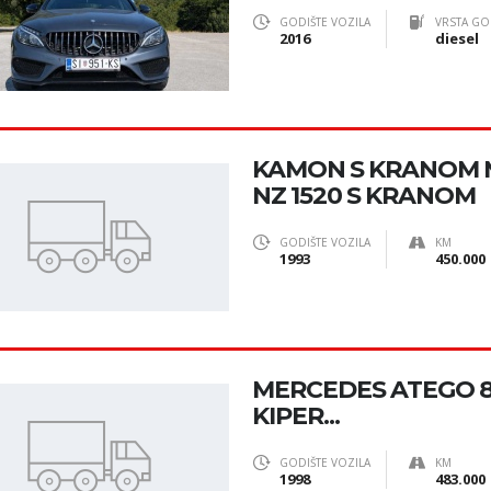
GODIŠTE VOZILA
VRSTA GO
2016
diesel
KAMON S KRANOM M
NZ 1520 S KRANOM
GODIŠTE VOZILA
KM
1993
450.000
MERCEDES ATEGO 8
KIPER...
GODIŠTE VOZILA
KM
1998
483.000