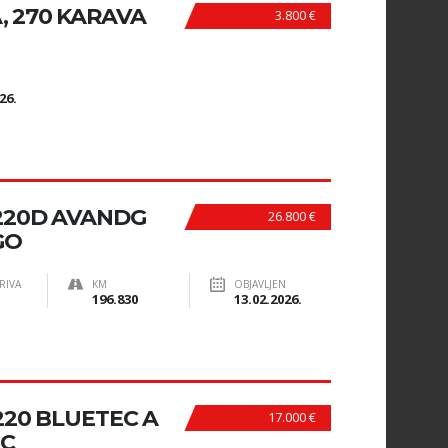
, 270 KARAVA
3.800 €
N
26.
220D AVANDG
26.800 €
GO
RIVA
KM
OBJAVLJEN
196.830
13.02.2026.
20 BLUETEC A
17.000 €
IC