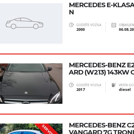
MERCEDES E-KLASA
N
GODIŠTE VOZILA
OBJAVLJE
2000
06.08.20
MERCEDES-BENZ E
ARD (W213) 143KW 
GODIŠTE VOZILA
VRSTA GO
2017
diesel
MERCEDES-BENZ C2
VANGARD 7G TRON