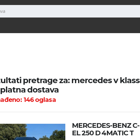
ultati pretrage za: mercedes v klass
platna dostava
nađeno:
146
oglasa
MERCEDES-BENZ C
EL 250 D 4MATIC T