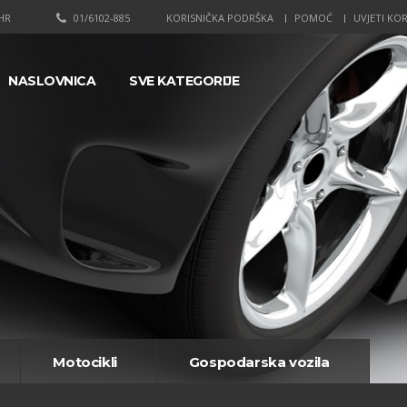
HR
01/6102-885
KORISNIČKA PODRŠKA
POMOĆ
UVJETI KOR
NASLOVNICA
SVE KATEGORIJE
Motocikli
Gospodarska vozila