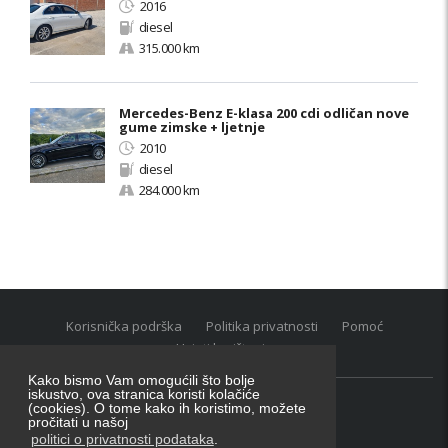
2016
diesel
315.000 km
Mercedes-Benz E-klasa 200 cdi odličan nove
gume zimske + ljetnje
2010
diesel
284.000 km
Korisnička podrška
Politika privatnosti
Pomoć
Uvjeti korištenja
Kako bismo Vam omogućili što bolje
iskustvo, ova stranica koristi kolačiće
(cookies). O tome kako ih koristimo, možete
Oglasnik grupacija:
posao.hr
|
oglasnik.hr
|
auti.hr
pročitati u našoj
Tečaj za konverziju u EUR valutu: 1 euro = 7.53450 kn
politici o privatnosti podataka
.