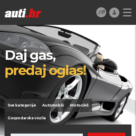
Daj gas,
predaj oglas!
Sve kategorije
Automobili
Motocikli
Gospodarska vozila