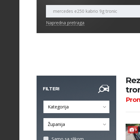
Napredna pretraga
Rez
tro
FILTERI
Pro
Kategorija
Županija
9
Samo sa slikom