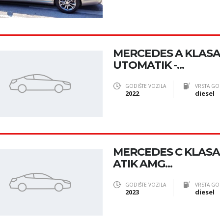
MERCEDES A KLASA 
UTOMATIK -...
GODIŠTE VOZILA
VRSTA GO
2022
diesel
MERCEDES C KLAS
ATIK AMG...
GODIŠTE VOZILA
VRSTA GO
2023
diesel