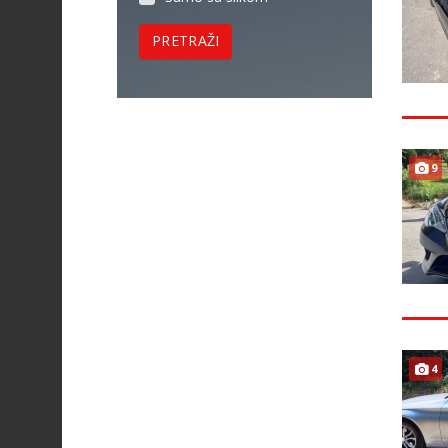
PRETRAŽI
9
4