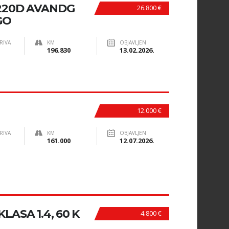
220D AVANDG
26.800 €
GO
RIVA
KM
OBJAVLJEN
196.830
13.02.2026.
12.000 €
RIVA
KM
OBJAVLJEN
161.000
12.07.2026.
ASA 1.4, 60 K
4.800 €