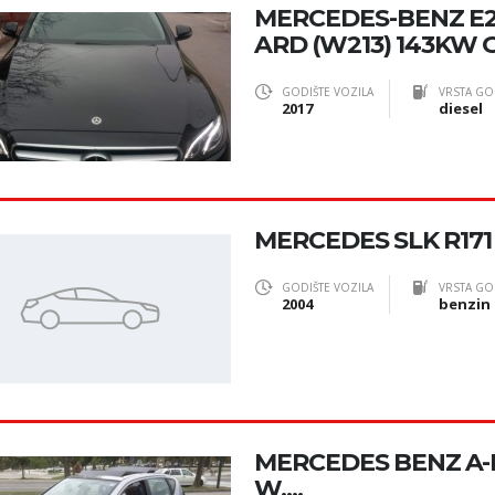
MERCEDES-BENZ E
ARD (W213) 143KW 
GODIŠTE VOZILA
VRSTA GO
2017
diesel
MERCEDES SLK R171
GODIŠTE VOZILA
VRSTA GO
2004
benzin
MERCEDES BENZ A-KL
W,...