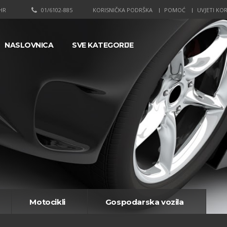
HR
01/6102-885
KORISNIČKA PODRŠKA
POMOĆ
UVJETI KOR
NASLOVNICA
SVE KATEGORIJE
Motocikli
Gospodarska vozila