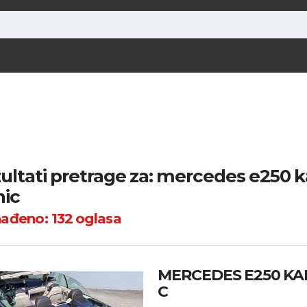
ultati pretrage za: mercedes e250 k
nic
nađeno:
132
oglasa
MERCEDES E250 KA
C