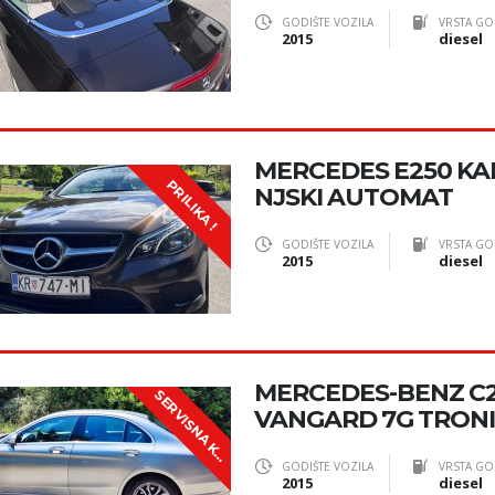
GODIŠTE VOZILA
VRSTA GO
2015
diesel
MERCEDES E250 KA
PRILIKA !
NJSKI AUTOMAT
GODIŠTE VOZILA
VRSTA GO
2015
diesel
MERCEDES-BENZ C2
S
E
R
V
I
S
N
A
K
J
I
Ž
I
C
VANGARD 7G TRON
N
A
GODIŠTE VOZILA
VRSTA GO
2015
diesel