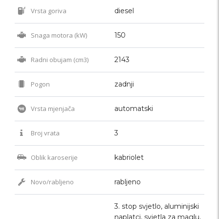
Vrsta goriva
diesel
Snaga motora (kW)
150
Radni obujam (cm3)
2143
Pogon
zadnji
Vrsta mjenjača
automatski
Broj vrata
3
Oblik karoserije
kabriolet
Novo/rabljeno
rabljeno
3. stop svjetlo, aluminijski
naplatci, svjetla za maglu,