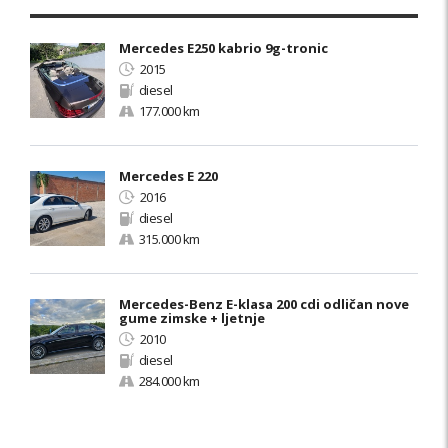
Mercedes E250 kabrio 9g-tronic
2015
diesel
177.000 km
Mercedes E 220
2016
diesel
315.000 km
Mercedes-Benz E-klasa 200 cdi odličan nove
gume zimske + ljetnje
2010
diesel
284.000 km