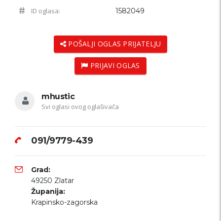
ID oglasa:
1582049
POŠALJI OGLAS PRIJATELJU
PRIJAVI OGLAS
mhustic
Svi oglasi ovog oglašivača
091/9779-439
Grad:
49250 Zlatar
Županija:
Krapinsko-zagorska