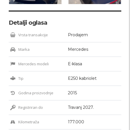
Detalji oglasa
Vrsta transakcije
Prodajem
Marka
Mercedes
Mercedes modeli
E-klasa
Tip
E250 kabriolet
Godina proizvodnje
2015
Registriran do
Travanj 2027.
Kilometraža
177.000