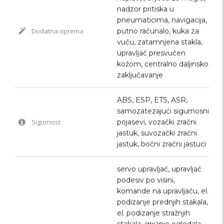
nadzor pritiska u
pneumaticima, navigacija,
Dodatna oprema
putno računalo, kuka za
vuču, zatamnjena stakla,
upravljač presvučen
kožom, centralno daljinsko
zaključavanje
ABS, ESP, ETS, ASR,
samozatezajući sigurnosni
Sigurnost
pojasevi, vozački zračni
jastuk, suvozački zračni
jastuk, bočni zračni jastuci
servo upravljač, upravljač
podesiv po visini,
komande na upravljaču, el.
podizanje prednjih stakala,
el. podizanje stražnjih
stakala, grijanje ogledala,