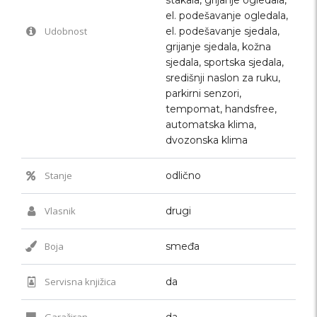
el. podešavanje ogledala,
Udobnost
el. podešavanje sjedala,
grijanje sjedala, kožna
sjedala, sportska sjedala,
središnji naslon za ruku,
parkirni senzori,
tempomat, handsfree,
automatska klima,
dvozonska klima
Stanje
odlično
Vlasnik
drugi
Boja
smeđa
Servisna knjižica
da
Garažiran
da