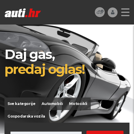
Daj gas,
predaj oglas!
Sve kategorije
Automobili
Motocikli
Gospodarska vozila