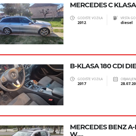
MERCEDES C KLASA 
GODIŠTE VOZILA
VRSTA GO
2012
diesel
B-KLASA 180 CDI DIE
GODIŠTE VOZILA
OBJAVLJE
2017
28.07.20
MERCEDES BENZ A-KL
W,...