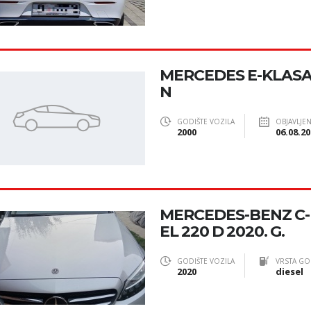
MERCEDES E-KLASA
N
GODIŠTE VOZILA
OBJAVLJE
2000
06.08.20
MERCEDES-BENZ C
EL 220 D 2020. G.
GODIŠTE VOZILA
VRSTA GO
2020
diesel