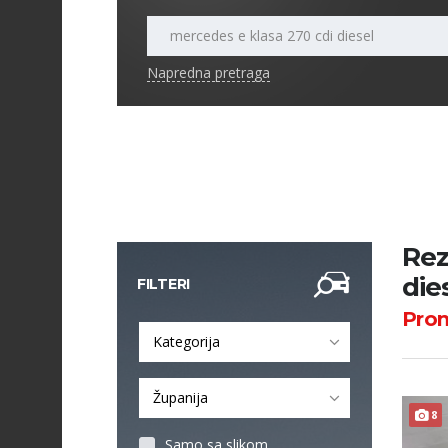
Napredna pretraga
Rez
die
FILTERI
Pro
Kategorija
Županija
8
Samo sa slikom