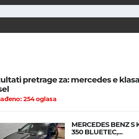
ultati pretrage za: mercedes e klasa
sel
nađeno:
254
oglasa
MERCEDES BENZ S 
350 BLUETEC,...