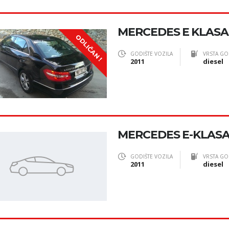
MERCEDES E KLASA 
ODLIČAN !
GODIŠTE VOZILA
VRSTA GO
2011
diesel
MERCEDES E-KLASA 2
GODIŠTE VOZILA
VRSTA GO
2011
diesel