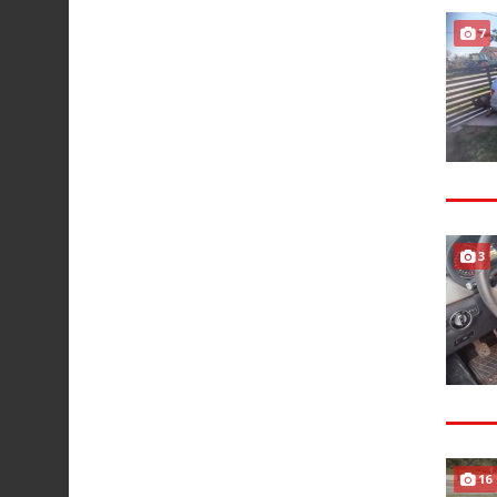
7
3
16