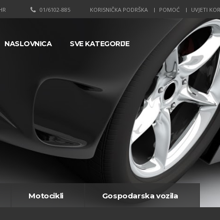
HR
01/6102-885
KORISNIČKA PODRŠKA
POMOĆ
UVJETI KOR
NASLOVNICA
SVE KATEGORIJE
Motocikli
Gospodarska vozila