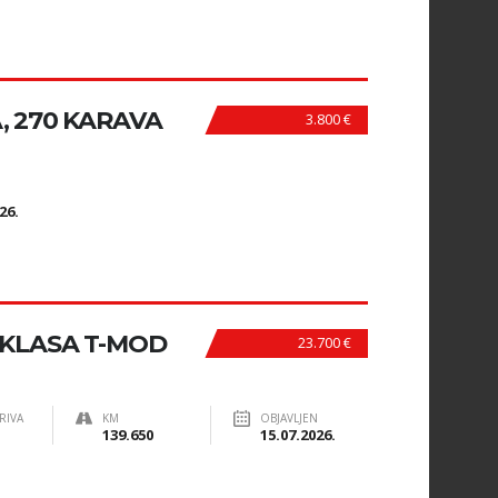
, 270 KARAVA
3.800 €
N
26.
-KLASA T-MOD
23.700 €
RIVA
KM
OBJAVLJEN
139.650
15.07.2026.