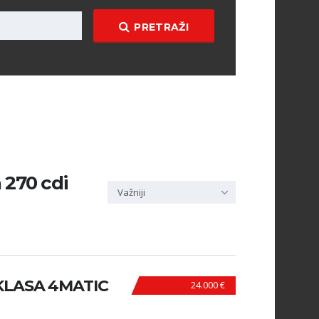
PRETRAŽI
 270 cdi
Važniji
KLASA 4MATIC
24.000 €