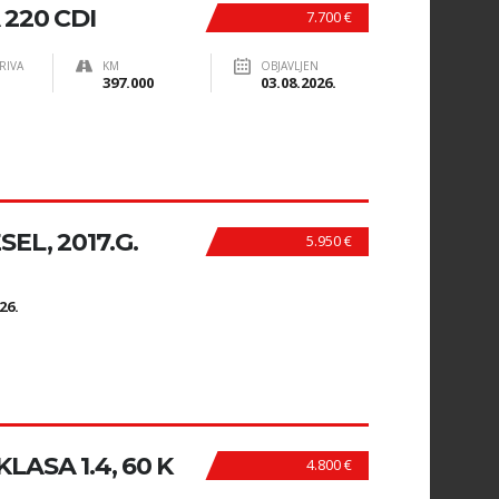
220 CDI
7.700 €
RIVA
KM
OBJAVLJEN
397.000
03.08.2026.
SEL, 2017.G.
5.950 €
N
26.
ASA 1.4, 60 K
4.800 €