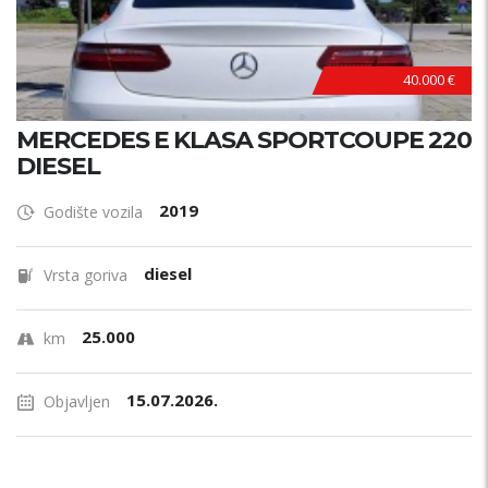
40.000 €
MERCEDES E KLASA SPORTCOUPE 220
DIESEL
2019
Godište vozila
diesel
Vrsta goriva
25.000
km
15.07.2026.
Objavljen