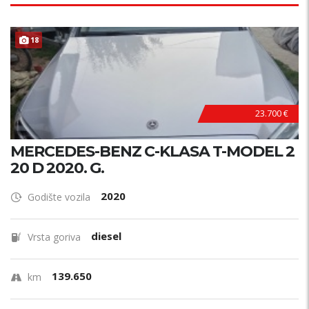
18
23.700 €
MERCEDES-BENZ C-KLASA T-MODEL 2
20 D 2020. G.
2020
Godište vozila
diesel
Vrsta goriva
139.650
km