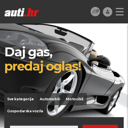
Daj gas,
predaj oglas!
Sve kategorije
Automobili
Motocikli
Gospodarska vozila