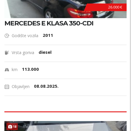
26.000 €
MERCEDES E KLASA 350-CDI
2011
Godište vozila
diesel
Vrsta goriva
113.000
km
08.08.2025.
Objavljen
18