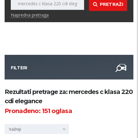
PRETRAŽI
Napredna pretraga
FILTERI
Kategorija
Rezultati pretrage za: mercedes c klasa 220
cdi elegance
Županija
Pronađeno:
151
oglasa
Samo sa slikom
Važniji
PRETRAŽI