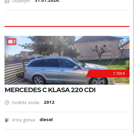
31.07.2026.
Objavljen
7
7.700 €
MERCEDES C KLASA 220 CDI
2012
Godište vozila
diesel
Vrsta goriva