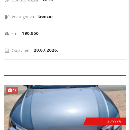
benzin
Vrsta goriva
190.950
km
20.07.2026.
Objavljen
12
20.999 €