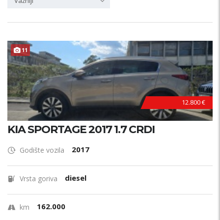
Važniji
11
12.800 €
KIA SPORTAGE 2017 1.7 CRDI
2017
Godište vozila
diesel
Vrsta goriva
162.000
km