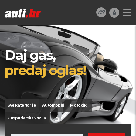
Daj gas,
predaj oglas!
Sve kategorije
Automobili
Motocikli
Gospodarska vozila