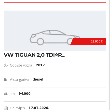
22.950 €
VW TIGUAN 2,0 TDI⭐R...
2017
Godište vozila
diesel
Vrsta goriva
94.000
km
17.07.2026.
Objavljen