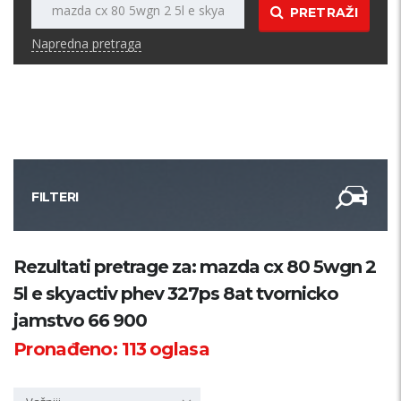
PRETRAŽI
Napredna pretraga
FILTERI
Kategorija
Rezultati pretrage za: mazda cx 80 5wgn 2
5l e skyactiv phev 327ps 8at tvornicko
Županija
jamstvo 66 900
Pronađeno:
113
oglasa
Samo sa slikom
PRETRAŽI