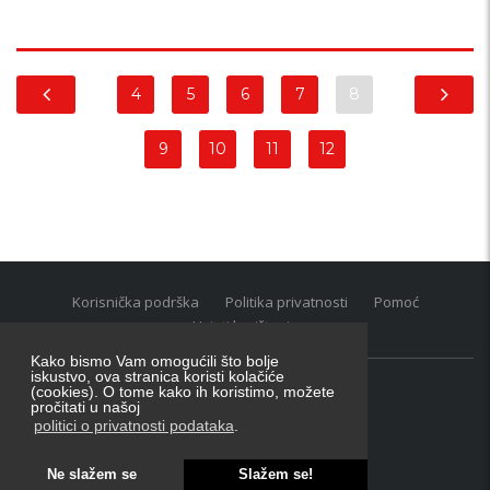
4
5
6
7
8
9
10
11
12
Korisnička podrška
Politika privatnosti
Pomoć
Uvjeti korištenja
Kako bismo Vam omogućili što bolje
iskustvo, ova stranica koristi kolačiće
(cookies). O tome kako ih koristimo, možete
Oglasnik grupacija:
posao.hr
|
oglasnik.hr
|
auti.hr
pročitati u našoj
Tečaj za konverziju u EUR valutu: 1 euro = 7.53450 kn
politici o privatnosti podataka
.
Ne slažem se
Slažem se!