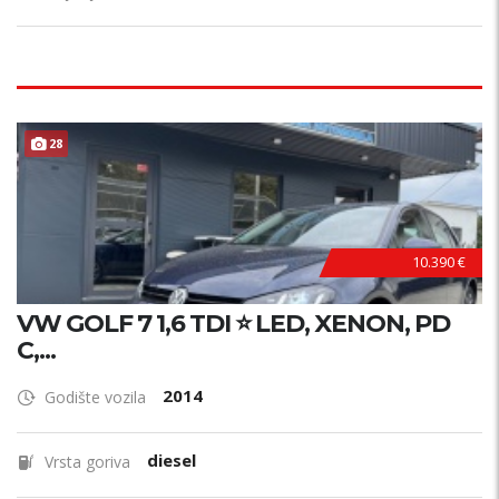
28
10.390 €
VW GOLF 7 1,6 TDI ⭐ LED, XENON, PD
C,...
2014
Godište vozila
diesel
Vrsta goriva