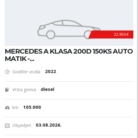
22.950 €
MERCEDES A KLASA 200D 150KS AUTO
MATIK -...
2022
Godište vozila
diesel
Vrsta goriva
105.000
km
03.08.2026.
Objavljen