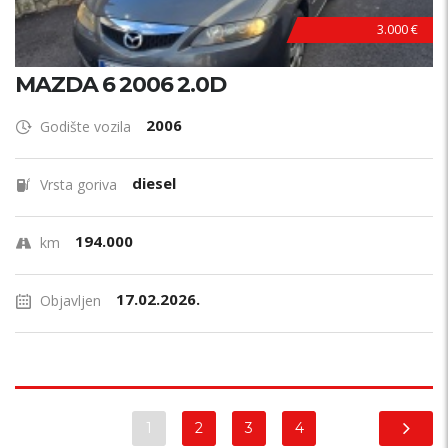
3.000 €
MAZDA 6 2006 2.0D
2006
Godište vozila
diesel
Vrsta goriva
194.000
km
17.02.2026.
Objavljen
1
2
3
4