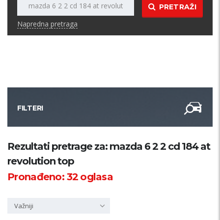
PRETRAŽI
Napredna pretraga
FILTERI
Kategorija
Rezultati pretrage za: mazda 6 2 2 cd 184 at
revolution top
Županija
Pronađeno:
32
oglasa
Samo sa slikom
Važniji
PRETRAŽI