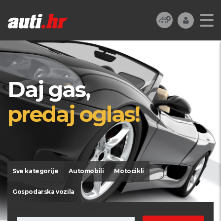
Daj gas,
predaj oglas!
Sve kategorije
Automobili
Motocikli
Gospodarska vozila