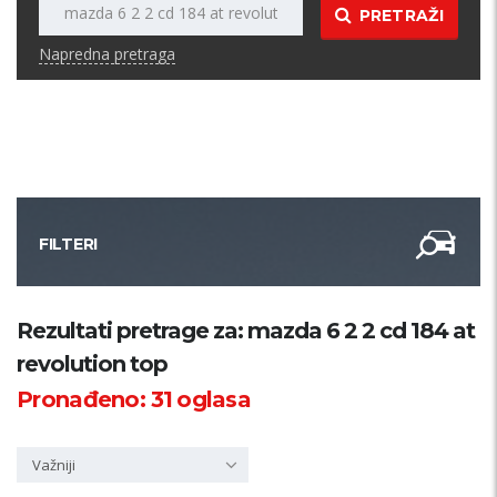
PRETRAŽI
Napredna pretraga
FILTERI
Kategorija
Rezultati pretrage za: mazda 6 2 2 cd 184 at
revolution top
Županija
Pronađeno:
31
oglasa
Samo sa slikom
Važniji
PRETRAŽI