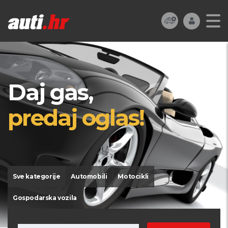
Daj gas,
predaj oglas!
Sve kategorije
Automobili
Motocikli
Gospodarska vozila