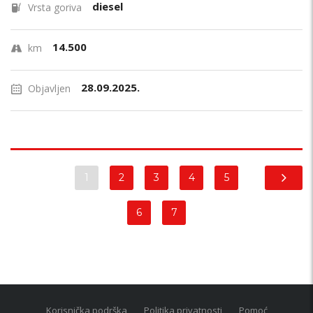
diesel
Vrsta goriva
14.500
km
28.09.2025.
Objavljen
1
2
3
4
5
6
7
Korisnička podrška
Politika privatnosti
Pomoć