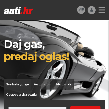
Daj gas,
predaj oglas!
Sve kategorije
Automobili
Motocikli
Gospodarska vozila