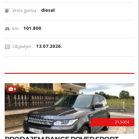
diesel
Vrsta goriva
101.800
km
13.07.2026.
Objavljen
9
21.500 €