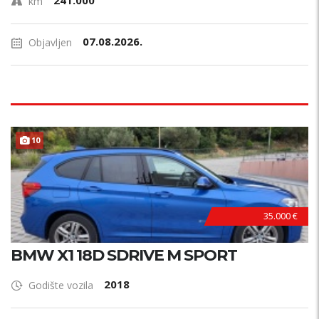
241.000
km
07.08.2026.
Objavljen
TOP STANJE !
10
35.000 €
BMW X1 18D SDRIVE M SPORT
2018
Godište vozila