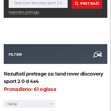
PRETRAŽI
Napredna pretraga
FILTERI
Kategorija
Rezultati pretrage za: land rover discovery
sport 2 0 d 4x4
Županija
Pronađeno:
61
oglasa
Samo sa slikom
Važniji
PRETRAŽI