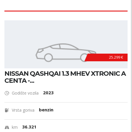
25.299 €
NISSAN QASHQAI 1.3 MHEV XTRONIC A
CENTA -...
2023
Godište vozila
benzin
Vrsta goriva
36.321
km