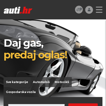
Daj gas,
predaj oglas!
Sve kategorije
Automobili
Motocikli
Gospodarska vozila