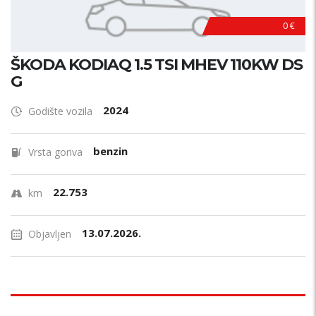
0 €
ŠKODA KODIAQ 1.5 TSI MHEV 110KW DS
G
2024
Godište vozila
benzin
Vrsta goriva
22.753
km
13.07.2026.
Objavljen