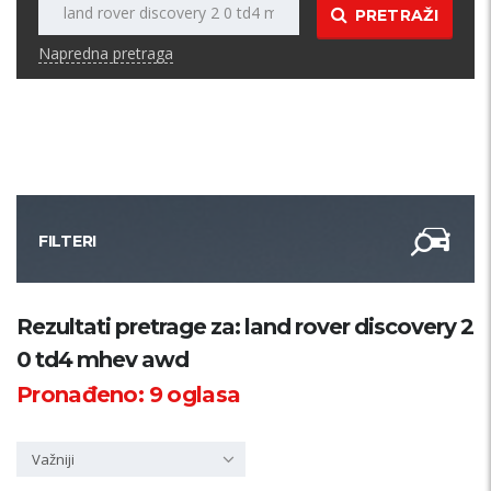
PRETRAŽI
Napredna pretraga
FILTERI
Kategorija
Rezultati pretrage za: land rover discovery 2
0 td4 mhev awd
Županija
Pronađeno:
9
oglasa
Samo sa slikom
Važniji
PRETRAŽI