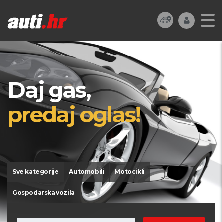
Daj gas,
predaj oglas!
Sve kategorije
Automobili
Motocikli
Gospodarska vozila