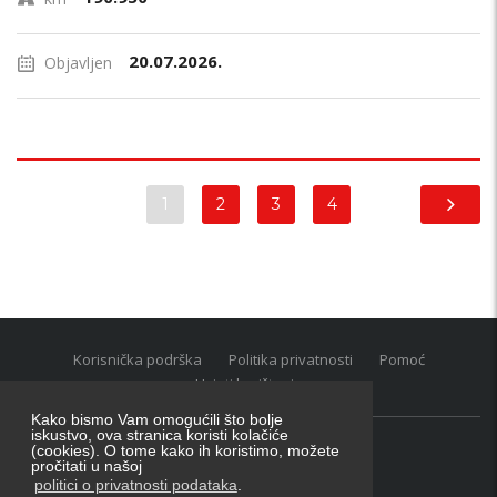
20.07.2026.
Objavljen
1
2
3
4
Korisnička podrška
Politika privatnosti
Pomoć
Uvjeti korištenja
Kako bismo Vam omogućili što bolje
iskustvo, ova stranica koristi kolačiće
(cookies). O tome kako ih koristimo, možete
Oglasnik grupacija:
posao.hr
|
oglasnik.hr
|
auti.hr
pročitati u našoj
Tečaj za konverziju u EUR valutu: 1 euro = 7.53450 kn
politici o privatnosti podataka
.