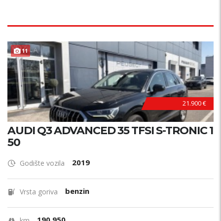
11
21.900 €
AUDI Q3 ADVANCED 35 TFSI S-TRONIC 1
50
2019
Godište vozila
benzin
Vrsta goriva
190.950
km