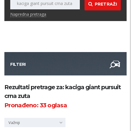
PRETRAŽI
Napredna pretraga
FILTERI
Kategorija
Rezultati pretrage za: kaciga giant pursuit
crna zuta
Županija
Pronađeno:
33
oglasa
Samo sa slikom
Važniji
PRETRAŽI