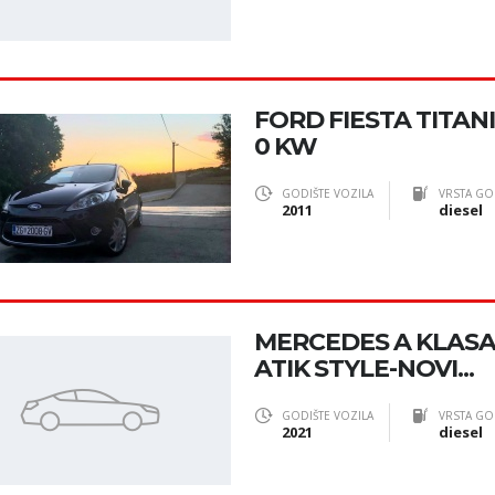
FORD FIESTA TITANIU
0 KW
GODIŠTE VOZILA
VRSTA GO
2011
diesel
MERCEDES A KLAS
ATIK STYLE-NOVI...
GODIŠTE VOZILA
VRSTA GO
2021
diesel