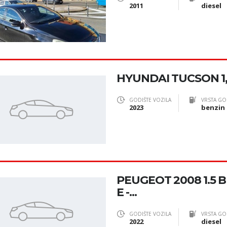
2011
diesel
HYUNDAI TUCSON 1
GODIŠTE VOZILA
VRSTA GO
2023
benzin
PEUGEOT 2008 1.5 
E -...
GODIŠTE VOZILA
VRSTA GO
2022
diesel