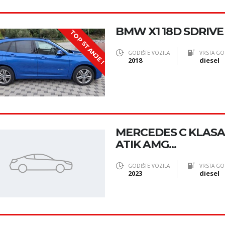
BMW X1 18D SDRIVE
TOP STANJE !
GODIŠTE VOZILA
VRSTA GO
2018
diesel
MERCEDES C KLAS
ATIK AMG...
GODIŠTE VOZILA
VRSTA GO
2023
diesel