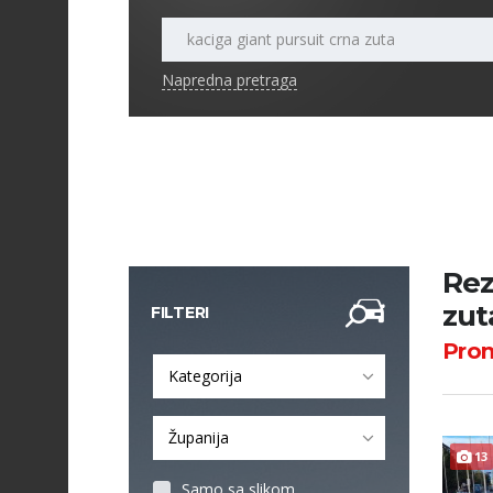
Napredna pretraga
Rez
zut
FILTERI
Pro
Kategorija
Županija
13
Samo sa slikom