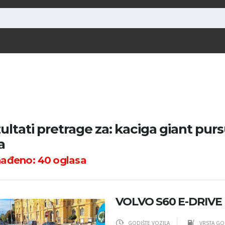
ultati pretrage za: kaciga giant purs
a
nađeno:
40
oglasa
VOLVO S60 E-DRIVE
GODIŠTE VOZILA
VRSTA GO