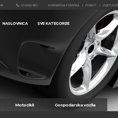
HR
01/6102-885
KORISNIČKA PODRŠKA
POMOĆ
UVJETI KOR
NASLOVNICA
SVE KATEGORIJE
Motocikli
Gospodarska vozila