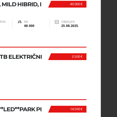
MILD HIBRID, I
40.000 €
RIVA
KM
OBJAVLJEN
60.000
25.08.2025.
B ELEKTRIČNI
3.500 €
**LED**PARK PI
14.500 €