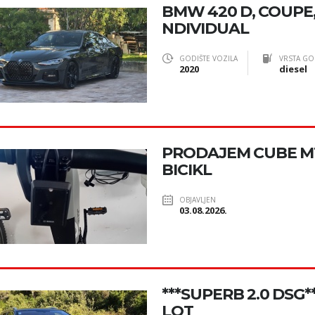
BMW 420 D, COUPE, 
NDIVIDUAL
GODIŠTE VOZILA
VRSTA GO
2020
diesel
PRODAJEM CUBE MT
BICIKL
OBJAVLJEN
03.08.2026.
***SUPERB 2.0 DSG*
LOT