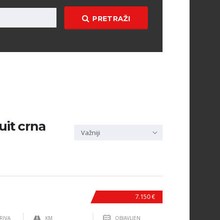
PRETRAŽI
uit crna
Važniji
7.150 €
RIVA
KM
OBJAVLJEN