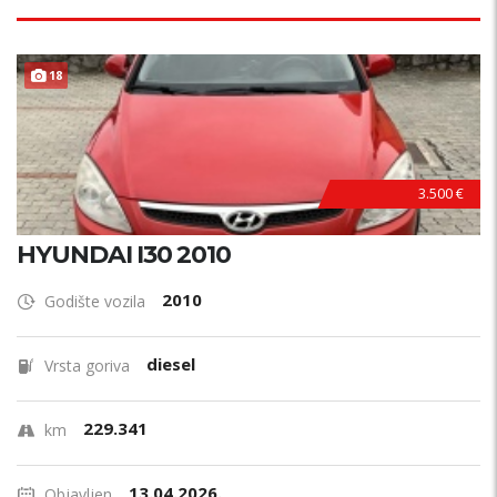
18
3.500 €
HYUNDAI I30 2010
2010
Godište vozila
diesel
Vrsta goriva
229.341
km
13.04.2026.
Objavljen