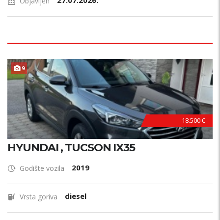
27.07.2026.
Objavljen
P
R
V
I
V
L
A
S
N
9
I
K
18.500 €
HYUNDAI , TUCSON IX35
2019
Godište vozila
diesel
Vrsta goriva