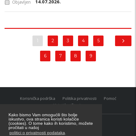
14.07.2026.
Objavljen
1
2
3
4
5
6
7
8
9
Korisnička podrška
Politika privatnosti
Pomoć
Uvjeti korištenja
Kako bismo Vam omogućili što bolje
iskustvo, ova stranica koristi kolačiće
(cookies). O tome kako ih koristimo, možete
Oglasnik grupacija:
posao.hr
|
oglasnik.hr
|
auti.hr
pročitati u našoj
Tečaj za konverziju u EUR valutu: 1 euro = 7.53450 kn
politici o privatnosti podataka
.