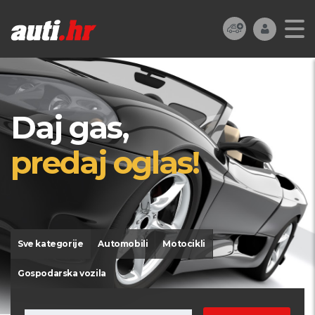
Daj gas,
predaj oglas!
Sve kategorije
Automobili
Motocikli
Gospodarska vozila