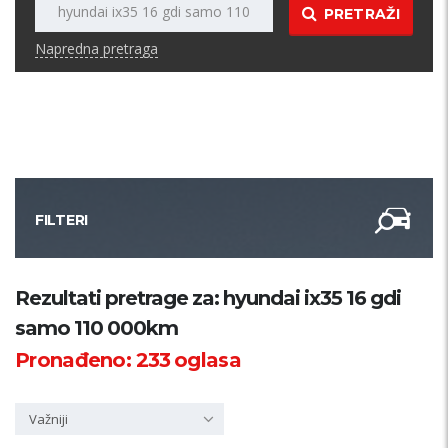
PRETRAŽI
Napredna pretraga
FILTERI
Kategorija
Rezultati pretrage za: hyundai ix35 16 gdi
samo 110 000km
Županija
Pronađeno:
233
oglasa
Samo sa slikom
Važniji
PRETRAŽI