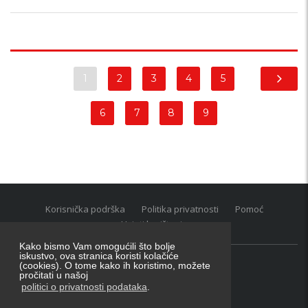
1
2
3
4
5
6
7
8
9
Korisnička podrška
Politika privatnosti
Pomoć
Uvjeti korištenja
Kako bismo Vam omogućili što bolje
iskustvo, ova stranica koristi kolačiće
(cookies). O tome kako ih koristimo, možete
Oglasnik grupacija:
posao.hr
|
oglasnik.hr
|
auti.hr
pročitati u našoj
Tečaj za konverziju u EUR valutu: 1 euro = 7.53450 kn
politici o privatnosti podataka
.