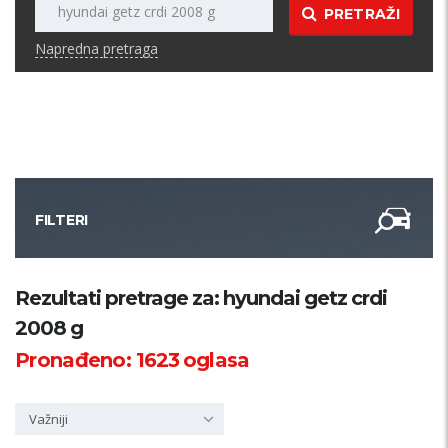
PRETRAŽI
Napredna pretraga
FILTERI
Kategorija
Rezultati pretrage za: hyundai getz crdi
2008 g
Županija
Pronađeno:
1623
oglasa
Samo sa slikom
Važniji
PRETRAŽI