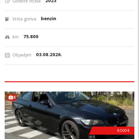
2023
Godište vozila
benzin
Vrsta goriva
75.800
km
03.08.2026.
Objavljen
B
E
Z
U
L
A
G
A
J
A
5
N
!
9.500 €