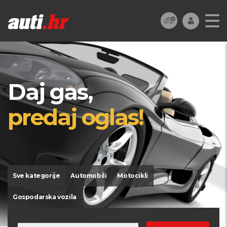
Daj gas,
predaj oglas!
Sve kategorije
Automobili
Motocikli
Gospodarska vozila