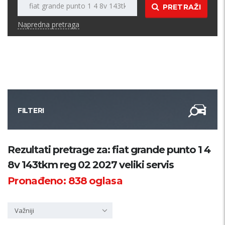
PRETRAŽI
Napredna pretraga
FILTERI
Kategorija
Rezultati pretrage za: fiat grande punto 1 4
8v 143tkm reg 02 2027 veliki servis
Županija
Pronađeno:
838
oglasa
Samo sa slikom
Važniji
PRETRAŽI