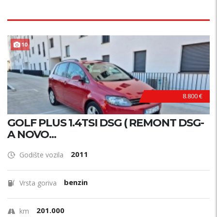
10
8.800 €
GOLF PLUS 1.4TSI DSG ( REMONT DSG-
A NOVO...
2011
Godište vozila
benzin
Vrsta goriva
201.000
km