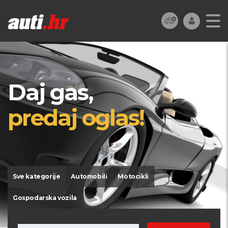
Daj gas,
predaj oglas!
Sve kategorije
Automobili
Motocikli
Gospodarska vozila