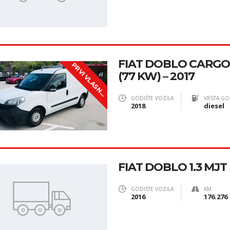
FIAT DOBLO CARGO 
P
R
V
I
V
L
A
S
N
(77 KW) – 2017
I
K
GODIŠTE VOZILA
VRSTA GO
2018
diesel
FIAT DOBLO 1.3 MJT 
GODIŠTE VOZILA
KM
2016
176.276