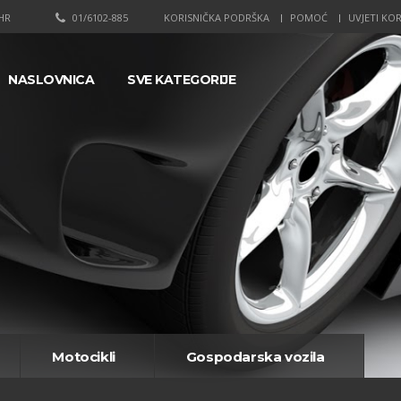
HR
01/6102-885
KORISNIČKA PODRŠKA
POMOĆ
UVJETI KOR
NASLOVNICA
SVE KATEGORIJE
Motocikli
Gospodarska vozila