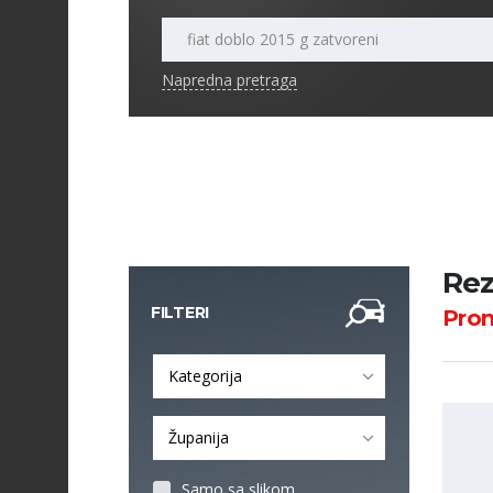
Napredna pretraga
Rez
FILTERI
Pro
Kategorija
Županija
Samo sa slikom