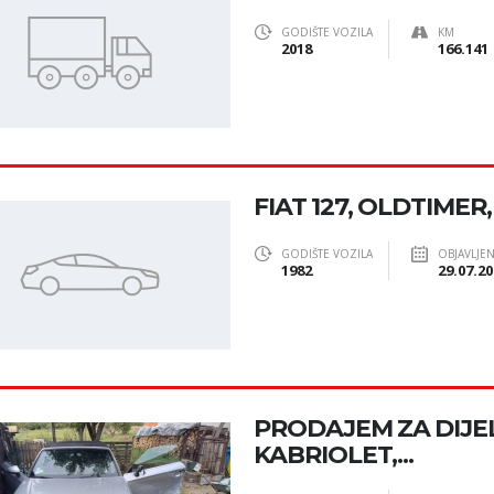
GODIŠTE VOZILA
KM
2018
166.141
FIAT 127, OLDTIMER, 
GODIŠTE VOZILA
OBJAVLJE
1982
29.07.20
PRODAJEM ZA DIJE
KABRIOLET,...