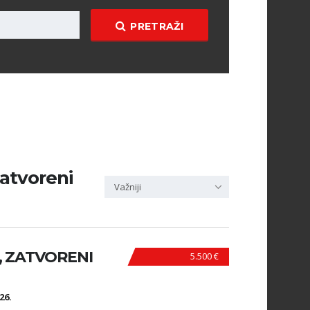
PRETRAŽI
zatvoreni
Važniji
., ZATVORENI
5.500 €
N
26.