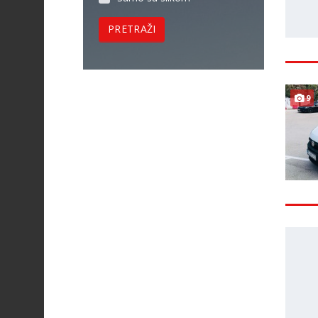
PRETRAŽI
9