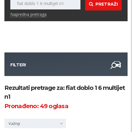
PRETRAŽI
Napredna pretraga
FILTERI
Kategorija
Rezultati pretrage za: fiat doblo 1 6 multijet
n1
Županija
Pronađeno:
49
oglasa
Samo sa slikom
Važniji
PRETRAŽI