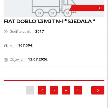
0 €
FIAT DOBLO 1.3 MJT N-1 * SJEDALA *
2017
Godište vozila
167.004
km
13.07.2026.
Objavljen
1
2
3
4
5