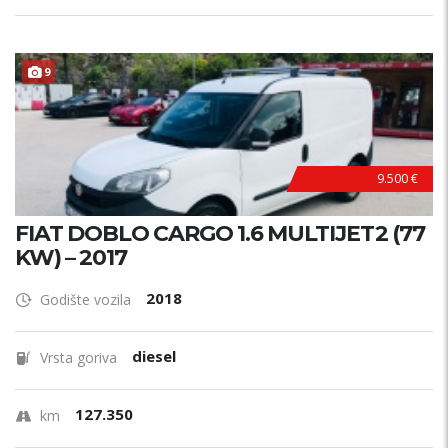
P
R
V
I
V
L
A
S
N
9
I
K
9.500 €
FIAT DOBLO CARGO 1.6 MULTIJET2 (77
KW) – 2017
2018
Godište vozila
diesel
Vrsta goriva
127.350
km