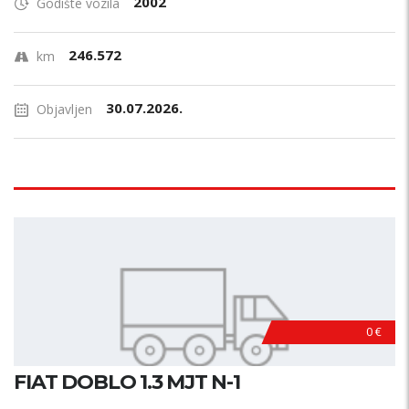
2002
Godište vozila
246.572
km
30.07.2026.
Objavljen
0 €
FIAT DOBLO 1.3 MJT N-1