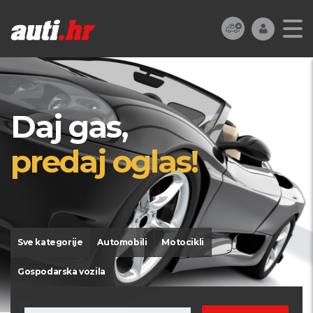
Daj gas,
predaj oglas!
Sve kategorije
Automobili
Motocikli
Gospodarska vozila