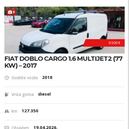
P
R
V
I
V
L
A
S
N
9
I
K
9.500 €
FIAT DOBLO CARGO 1.6 MULTIJET2 (77
KW) – 2017
2018
Godište vozila
diesel
Vrsta goriva
127.350
km
19.04.2026.
Objavljen