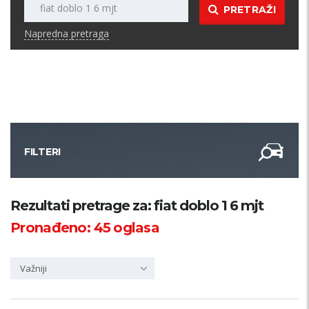
PRETRAŽI
Napredna pretraga
FILTERI
Kategorija
Rezultati pretrage za: fiat doblo 1 6 mjt
Pronađeno:
45
oglasa
Županija
Važniji
Samo sa slikom
PRETRAŽI