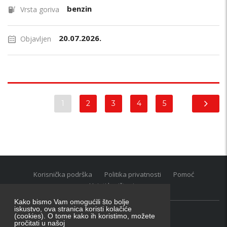
benzin
Vrsta goriva
20.07.2026.
Objavljen
1
2
3
4
5
Korisnička podrška
Politika privatnosti
Pomoć
Uvjeti korištenja
Kako bismo Vam omogućili što bolje
iskustvo, ova stranica koristi kolačiće
(cookies). O tome kako ih koristimo, možete
Oglasnik grupacija:
posao.hr
|
oglasnik.hr
|
auti.hr
pročitati u našoj