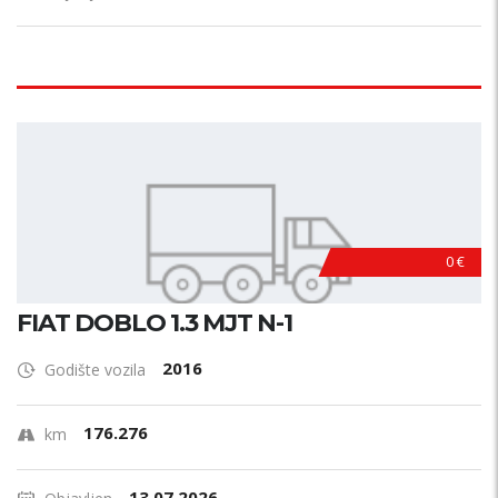
0 €
FIAT DOBLO 1.3 MJT N-1
2016
Godište vozila
176.276
km
13.07.2026.