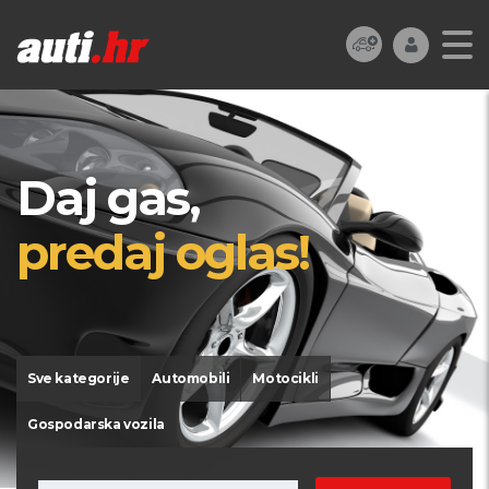
Daj gas,
predaj oglas!
Sve kategorije
Automobili
Motocikli
Gospodarska vozila