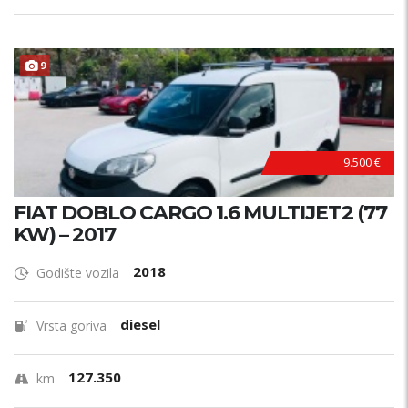
P
R
V
I
V
L
A
S
N
9
I
K
9.500 €
FIAT DOBLO CARGO 1.6 MULTIJET2 (77
KW) – 2017
2018
Godište vozila
diesel
Vrsta goriva
127.350
km