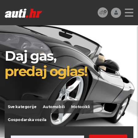
Daj gas,
predaj oglas!
Sve kategorije
Automobili
Motocikli
Gospodarska vozila