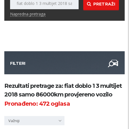
PRETRAŽI
Napredna pretraga
FILTERI
Kategorija
Rezultati pretrage za: fiat doblo 1 3 multijet
2018 samo 86000km provjereno vozilo
Županija
Pronađeno:
472
oglasa
Samo sa slikom
Važniji
PRETRAŽI