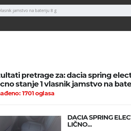
ultati pretrage za: dacia spring elec
icno stanje 1 vlasnik jamstvo na bate
nađeno:
1701
oglasa
DACIA SPRING ELECT
LIČNO...