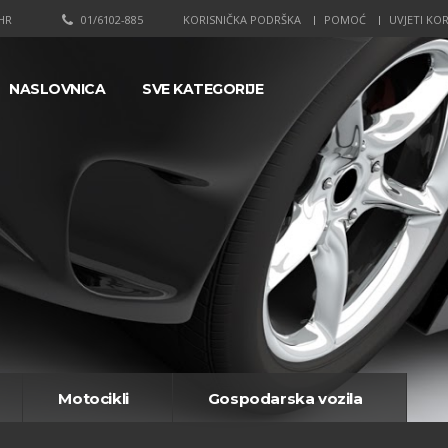
HR
01/6102-885
KORISNIČKA PODRŠKA
POMOĆ
UVJETI KOR
NASLOVNICA
SVE KATEGORIJE
Motocikli
Gospodarska vozila