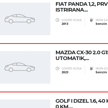
FIAT PANDA 1,2, PRV
ISTRIRANA...
GODIŠTE VOZILA
VRSTA GO
2013
benzin
MAZDA CX-30 2.0 G
UTOMATIK,...
GODIŠTE VOZILA
VRSTA GO
2023
benzin
GOLF I DIZEL 1.6, 40
0 KM,...