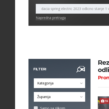
Napredna pretraga
Rez
odl
FILTERI
Pro
Kategorija
Županija
16
Samo sa slikom