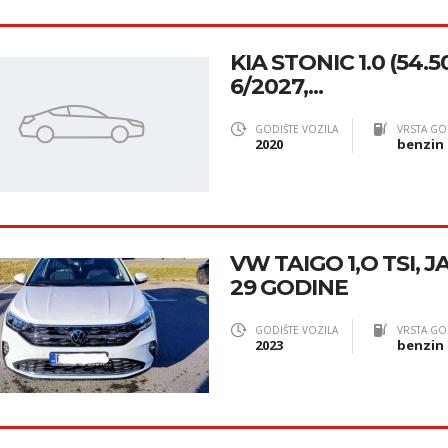
KIA STONIC 1.0 (54.5
6/2027,...
GODIŠTE VOZILA
VRSTA GO
2020
benzin
VW TAIGO 1,O TSI, 
29 GODINE
GODIŠTE VOZILA
VRSTA GO
2023
benzin