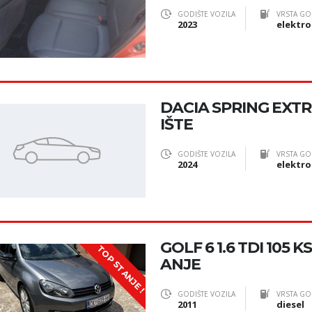
GODIŠTE VOZILA
VRSTA GO
2023
elektro
DACIA SPRING EXT
IŠTE
GODIŠTE VOZILA
VRSTA GO
2024
elektro
GOLF 6 1.6 TDI 105 
TOP STANJE !
ANJE
GODIŠTE VOZILA
VRSTA GO
2011
diesel