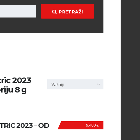
PRETRAŽI
tric 2023
Važniji
riju 8 g
RIC 2023 – OD
9.400 €