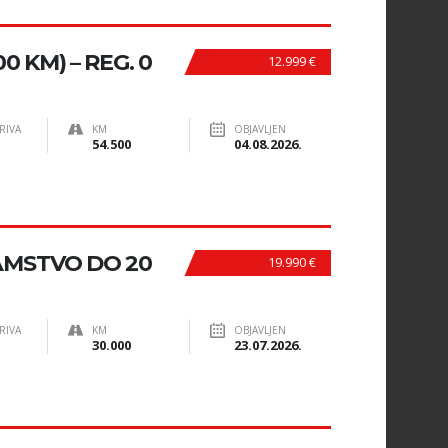
00 KM) – REG. 0
12.999 €
RIVA
KM
OBJAVLJEN
54.500
04.08.2026.
JAMSTVO DO 20
19.990 €
RIVA
KM
OBJAVLJEN
30.000
23.07.2026.