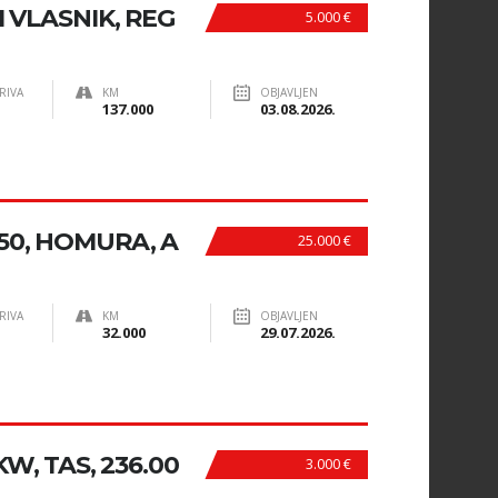
I VLASNIK, REG
5.000 €
RIVA
KM
OBJAVLJEN
137.000
03.08.2026.
150, HOMURA, A
25.000 €
RIVA
KM
OBJAVLJEN
32.000
29.07.2026.
 KW, TAS, 236.00
3.000 €