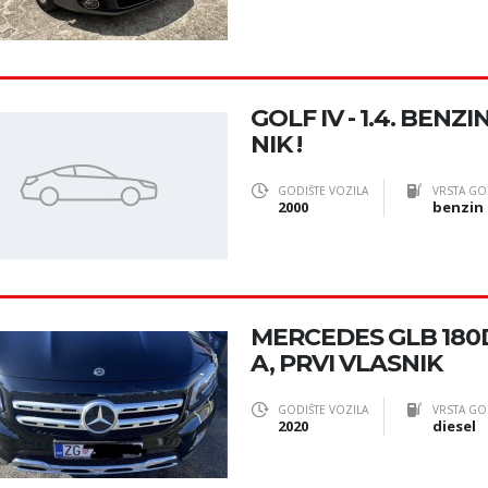
GOLF IV - 1.4. BENZ
NIK !
GODIŠTE VOZILA
VRSTA GO
2000
benzin
MERCEDES GLB 180D
A, PRVI VLASNIK
GODIŠTE VOZILA
VRSTA GO
2020
diesel