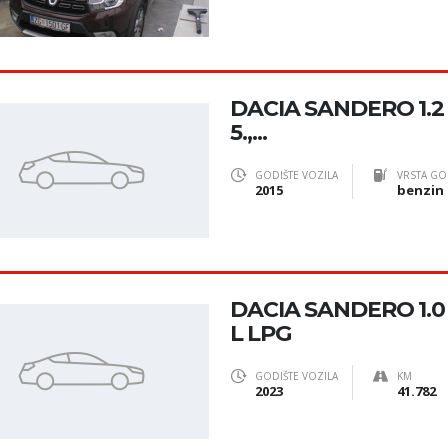
DACIA SANDERO 1.2 
5.,...
GODIŠTE VOZILA
VRSTA GO
2015
benzin
DACIA SANDERO 1.0
L LPG
GODIŠTE VOZILA
KM
2023
41.782