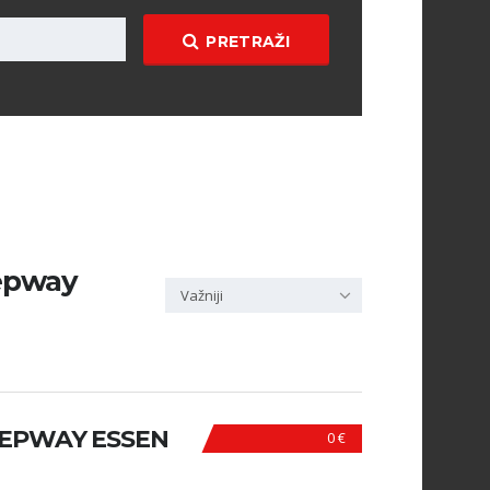
PRETRAŽI
tepway
Važniji
TEPWAY ESSEN
0 €