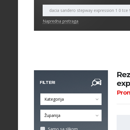
Napredna pretraga
Rez
exp
FILTERI
Pro
Kategorija
Županija
Samo sa slikom