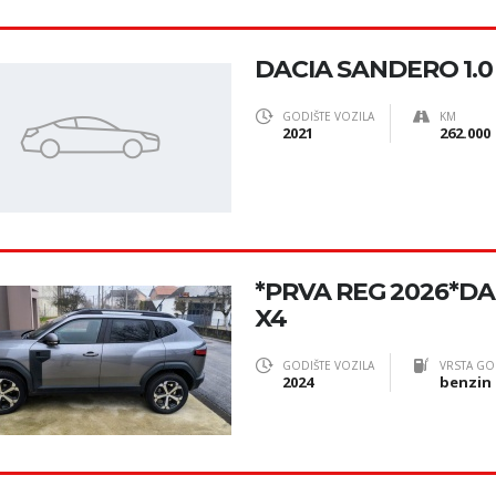
DACIA SANDERO 1.0
GODIŠTE VOZILA
KM
2021
262.000
*PRVA REG 2026*DA
X4
GODIŠTE VOZILA
VRSTA GO
2024
benzin