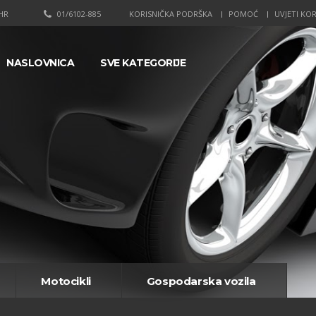
HR
01/6102-885
KORISNIČKA PODRŠKA
POMOĆ
UVJETI KOR
NASLOVNICA
SVE KATEGORIJE
Motocikli
Gospodarska vozila