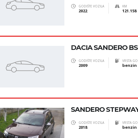
GODIŠTE VOZILA
KM
2022
121.158
DACIA SANDERO BS 1
GODIŠTE VOZILA
VRSTA GO
2009
benzin
SANDERO STEPWA
GODIŠTE VOZILA
VRSTA GO
2018
benzin