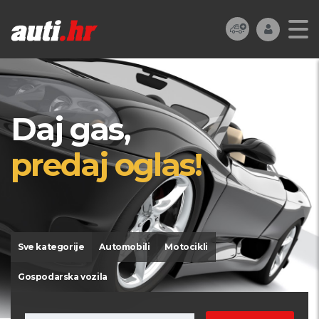
Daj gas,
predaj oglas!
Sve kategorije
Automobili
Motocikli
Gospodarska vozila