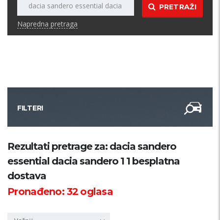
PRETRAŽI
Napredna pretraga
FILTERI
Kategorija
Rezultati pretrage za: dacia sandero
essential dacia sandero 1 1 besplatna
Županija
dostava
Pronađeno:
32
oglasa
Samo sa slikom
PRETRAŽI