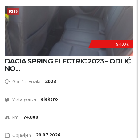
16
9.400 €
DACIA SPRING ELECTRIC 2023 – ODLIČ
NO...
2023
Godište vozila
elektro
Vrsta goriva
74.000
km
20.07.2026.
Objavljen