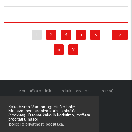
1
2
3
4
5
6
7
Korisnička podrška
Politika privatnosti
Pomoć
Uvjeti korištenja
Kako bismo Vam omogućili što bolje
iskustvo, ova stranica koristi kolačiće
(cookies). O tome kako ih koristimo, možete
Oglasnik grupacija:
posao.hr
|
oglasnik.hr
|
auti.hr
pročitati u našoj
Tečaj za konverziju u EUR valutu: 1 euro = 7.53450 kn
politici o privatnosti podataka
.