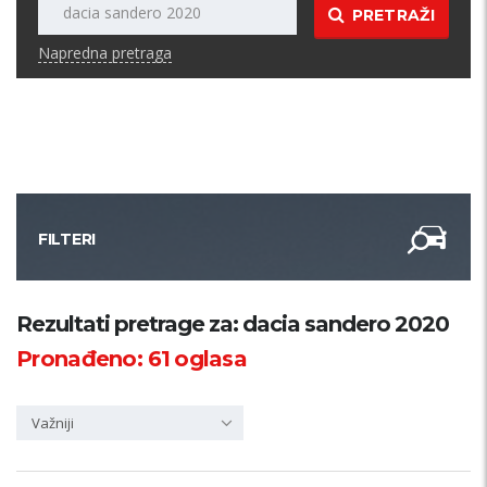
PRETRAŽI
Napredna pretraga
FILTERI
Kategorija
Rezultati pretrage za: dacia sandero 2020
Pronađeno:
61
oglasa
Županija
Važniji
Samo sa slikom
PRETRAŽI