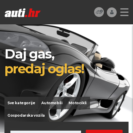
Daj gas,
predaj oglas!
Sve kategorije
Automobili
Motocikli
Gospodarska vozila