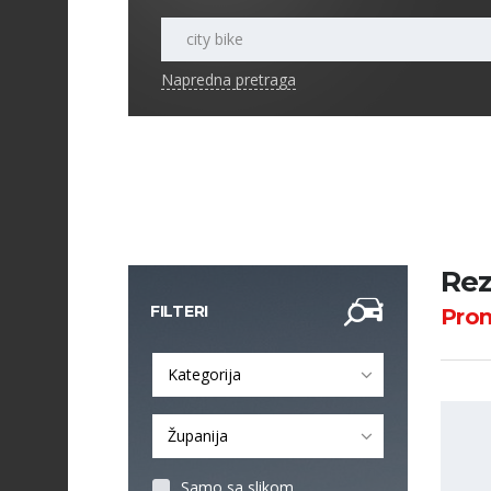
Napredna pretraga
Rez
FILTERI
Pro
Kategorija
Županija
Samo sa slikom