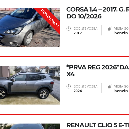
CORSA 1.4 – 2017. G
POVOLJNO !
DO 10/2026
GODIŠTE VOZILA
VRSTA GO
2017
benzin 
*PRVA REG 2026*DA
X4
GODIŠTE VOZILA
VRSTA GO
2024
benzin
RENAULT CLIO 5 E-T