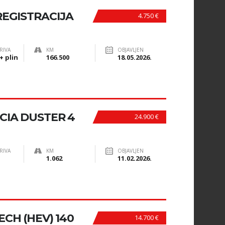
. REGISTRACIJA
4.750 €
RIVA
KM
OBJAVLJEN
+ plin
166.500
18.05.2026.
CIA DUSTER 4
24.900 €
RIVA
KM
OBJAVLJEN
1.062
11.02.2026.
ECH (HEV) 140
14.700 €