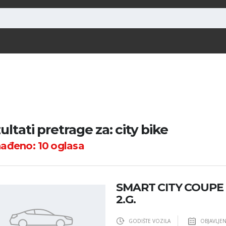
ultati pretrage za: city bike
nađeno:
10
oglasa
SMART CITY COUPE 
2.G.
GODIŠTE VOZILA
OBJAVLJE