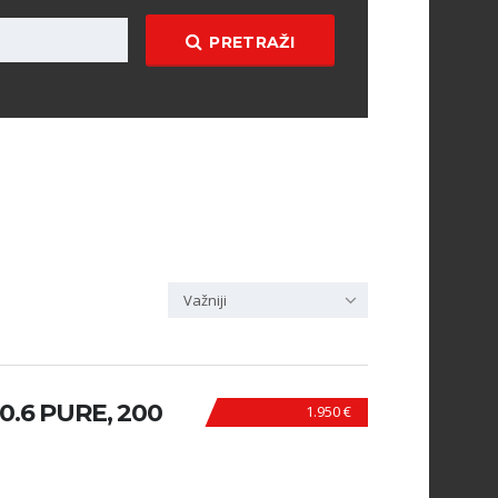
PRETRAŽI
Važniji
0.6 PURE, 200
1.950 €
N