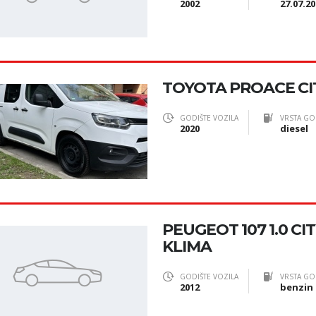
2002
27.07.20
TOYOTA PROACE CIT
GODIŠTE VOZILA
VRSTA GO
2020
diesel
PEUGEOT 107 1.0 CI
KLIMA
GODIŠTE VOZILA
VRSTA GO
2012
benzin