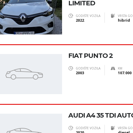
LIMITED
GODIŠTE VOZILA
VRSTA GO
2022
hibrid
FIAT PUNTO 2
GODIŠTE VOZILA
KM
2003
107.000
AUDI A4 35 TDI AUT
GODIŠTE VOZILA
VRSTA GO
2020
diesel