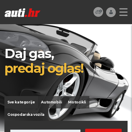
Daj gas,
predaj oglas!
Sve kategorije
Automobili
Motocikli
Gospodarska vozila