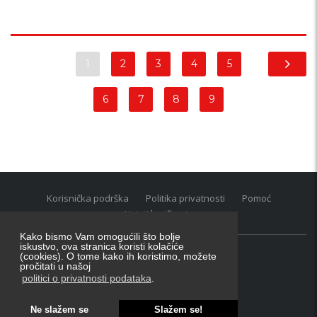
1
2
3
4
5
6
7
8
9
Korisnička podrška
Politika privatnosti
Pomoć
Uvjeti korištenja
Kako bismo Vam omogućili što bolje
iskustvo, ova stranica koristi kolačiće
(cookies). O tome kako ih koristimo, možete
Oglasnik grupacija:
posao.hr
|
oglasnik.hr
|
auti.hr
pročitati u našoj
Tečaj za konverziju u EUR valutu: 1 euro = 7.53450 kn
politici o privatnosti podataka
.
Ne slažem se
Slažem se!