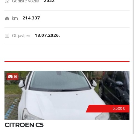
2022
Godište vozila
214.337
km
13.07.2026.
Objavljen
10
5.500 €
CITROEN C5