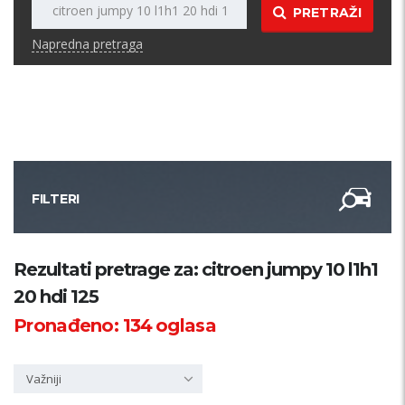
PRETRAŽI
Napredna pretraga
FILTERI
Kategorija
Rezultati pretrage za: citroen jumpy 10 l1h1
20 hdi 125
Županija
Pronađeno:
134
oglasa
Samo sa slikom
Važniji
PRETRAŽI