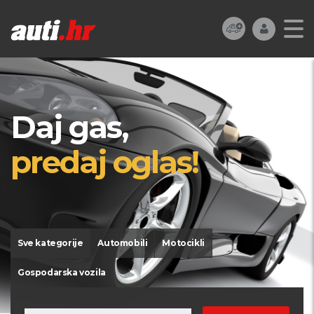
Daj gas,
predaj oglas!
Sve kategorije
Automobili
Motocikli
Gospodarska vozila