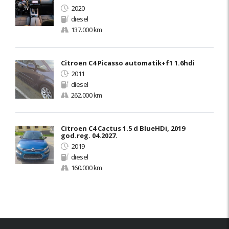
2020
diesel
137.000 km
Citroen C4 Picasso automatik+f1 1.6hdi
2011
diesel
262.000 km
Citroen C4 Cactus 1.5 d BlueHDi, 2019
god.reg. 04.2027.
2019
diesel
160.000 km