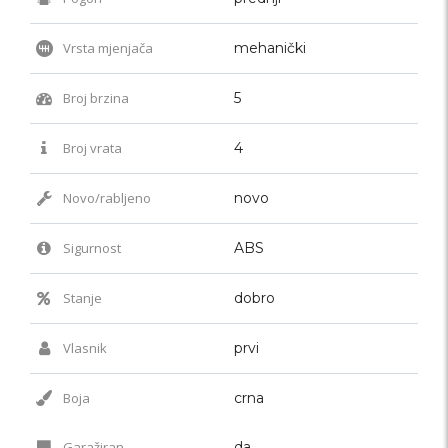
Vrsta mjenjača
mehanički
Broj brzina
5
Broj vrata
4
Novo/rabljeno
novo
Sigurnost
ABS
Stanje
dobro
Vlasnik
prvi
Boja
crna
Garažiran
da