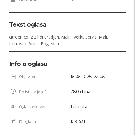
Tekst oglasa
citroen c5. 2.2 hdi uradjen. Mali. I veliki. Servis. Mali.
Potrosac. Vredi. Pogledati
Info o oglasu
Objavljen:
15.05.2026. 22:05
Do isteka je još:
280 dana
Oglas prikazan:
121 puta
ID oglasa:
1591531