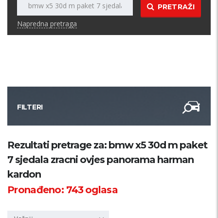
PRETRAŽI
Napredna pretraga
FILTERI
Kategorija
Rezultati pretrage za: bmw x5 30d m paket
7 sjedala zracni ovjes panorama harman
Županija
kardon
Pronađeno:
743
oglasa
Samo sa slikom
PRETRAŽI