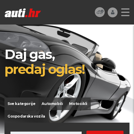
Daj gas,
predaj oglas!
Sve kategorije
Automobili
Motocikli
Gospodarska vozila