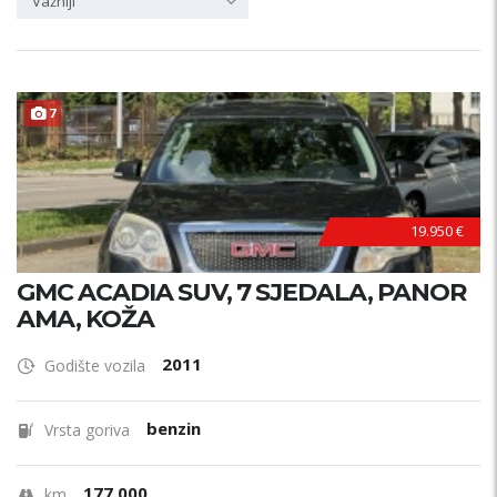
Važniji
ODLIČAN !
7
19.950 €
GMC ACADIA SUV, 7 SJEDALA, PANOR
AMA, KOŽA
2011
Godište vozila
benzin
Vrsta goriva
177.000
km