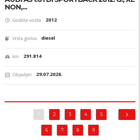
NON,...
2012
Godište vozila
diesel
Vrsta goriva
291.814
km
29.07.2026.
Objavljen
1
2
3
4
5
6
7
8
9