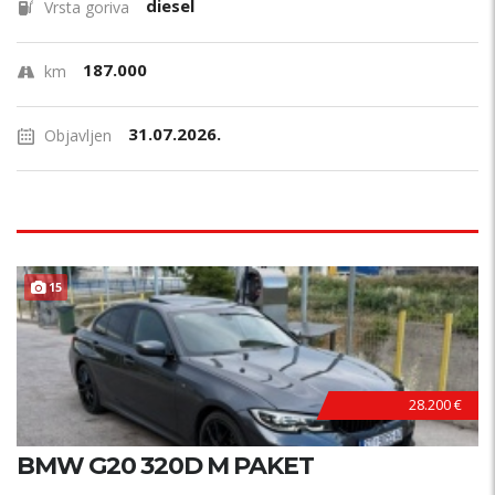
diesel
Vrsta goriva
187.000
km
31.07.2026.
Objavljen
15
28.200 €
BMW G20 320D M PAKET