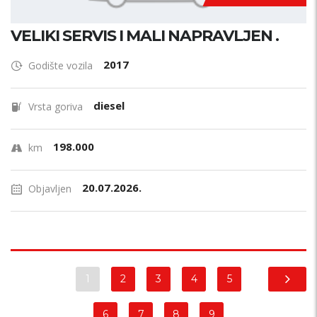
VELIKI SERVIS I MALI NAPRAVLJEN .
2017
Godište vozila
diesel
Vrsta goriva
198.000
km
20.07.2026.
Objavljen
1
2
3
4
5
6
7
8
9