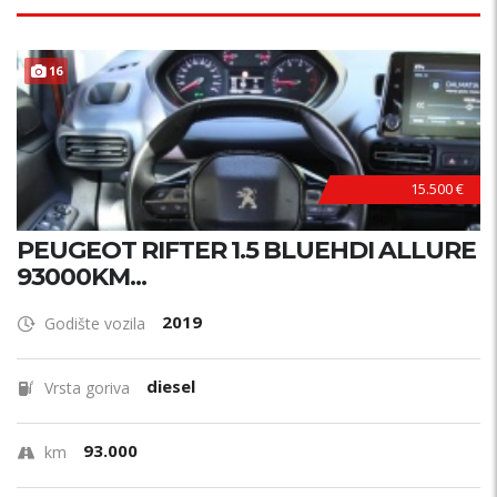
16
15.500 €
PEUGEOT RIFTER 1.5 BLUEHDI ALLURE
93000KM...
2019
Godište vozila
diesel
Vrsta goriva
93.000
km