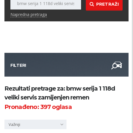
PRETRAŽI
Napredna pretraga
FILTERI
Kategorija
Rezultati pretrage za: bmw serija 1 118d
veliki servis zamijenjen remen
Županija
Pronađeno:
397
oglasa
Samo sa slikom
Važniji
PRETRAŽI