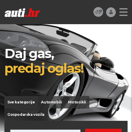
Daj gas,
predaj oglas!
Sve kategorije
Automobili
Motocikli
Gospodarska vozila