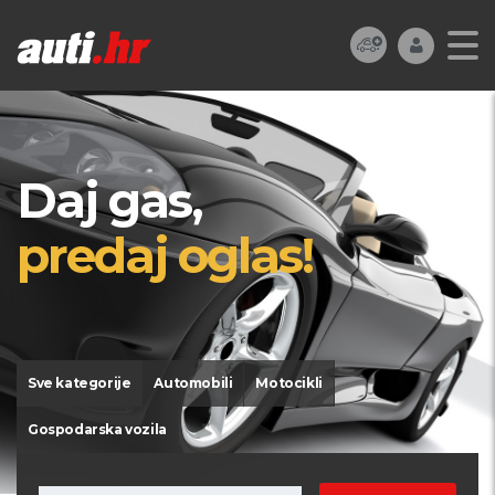
Daj gas,
predaj oglas!
Sve kategorije
Automobili
Motocikli
Gospodarska vozila