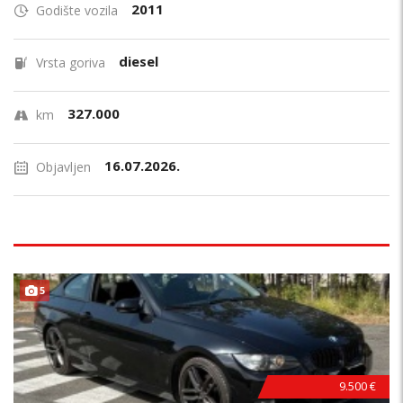
2011
Godište vozila
diesel
Vrsta goriva
327.000
km
16.07.2026.
Objavljen
B
E
Z
U
L
A
G
A
J
A
5
N
!
9.500 €