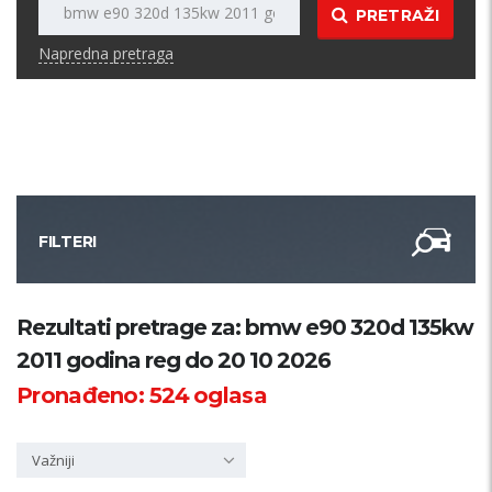
PRETRAŽI
Napredna pretraga
FILTERI
Kategorija
Rezultati pretrage za: bmw e90 320d 135kw
2011 godina reg do 20 10 2026
Županija
Pronađeno:
524
oglasa
Samo sa slikom
Važniji
PRETRAŽI