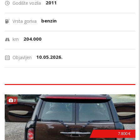
2011
Godište vozila
benzin
Vrsta goriva
204.000
km
10.05.2026.
Objavljen
2
7.800 €