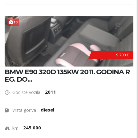
10
9.700 €
BMW E90 320D 135KW 2011. GODINA R
EG. DO...
2011
Godište vozila
diesel
Vrsta goriva
245.000
km