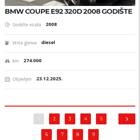
BMW COUPE E92 320D 2008 GODIŠTE
2008
Godište vozila
diesel
Vrsta goriva
274.000
km
23.12.2025.
Objavljen
1
2
3
4
5
6
7
8
9