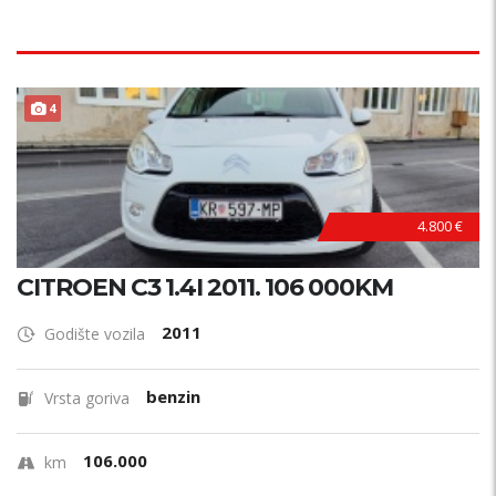
4
4.800 €
CITROEN C3 1.4I 2011. 106 000KM
2011
Godište vozila
benzin
Vrsta goriva
106.000
km