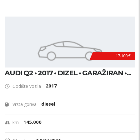
17.100 €
AUDI Q2 • 2017 • DIZEL • GARAŽIRAN •...
2017
Godište vozila
diesel
Vrsta goriva
145.000
km