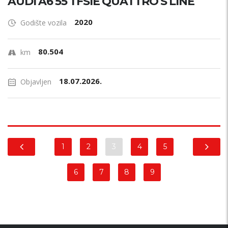
AUDI A6 55 TFSIE QUATTRO S LINE
2020
Godište vozila
80.504
km
18.07.2026.
Objavljen
1
2
3
4
5
6
7
8
9