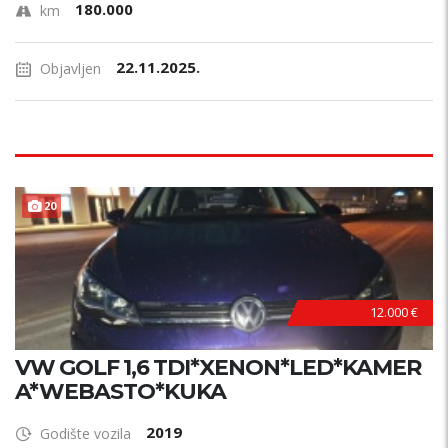
180.000
km
22.11.2025.
Objavljen
B
E
Z
U
L
A
G
A
J
A
20
N
!
12.000 €
VW GOLF 1,6 TDI*XENON*LED*KAMER
A*WEBASTO*KUKA
2019
Godište vozila