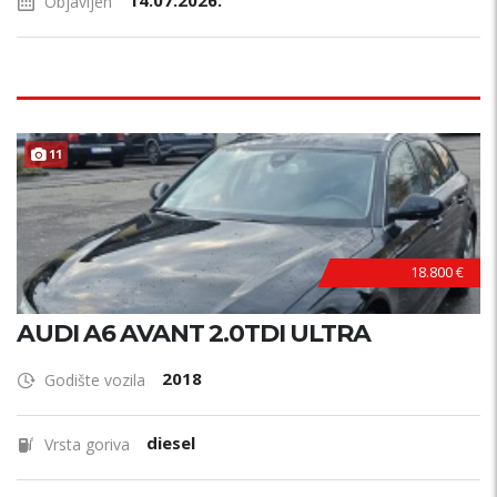
14.07.2026.
Objavljen
11
18.800 €
AUDI A6 AVANT 2.0TDI ULTRA
2018
Godište vozila
diesel
Vrsta goriva