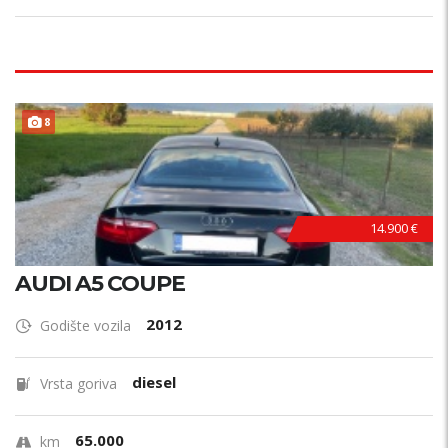
8
14.900 €
AUDI A5 COUPE
2012
Godište vozila
diesel
Vrsta goriva
65.000
km