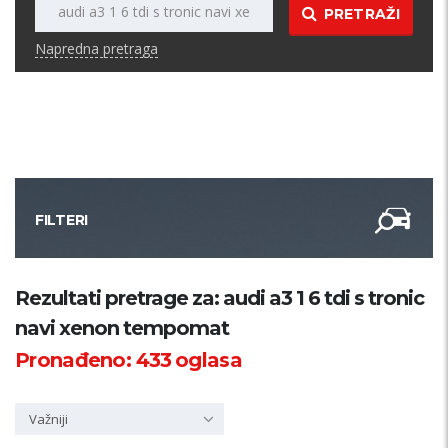
PRETRAŽI
Napredna pretraga
FILTERI
Kategorija
Rezultati pretrage za: audi a3 1 6 tdi s tronic
navi xenon tempomat
Županija
Pronađeno:
433
oglasa
Samo sa slikom
Važniji
PRETRAŽI