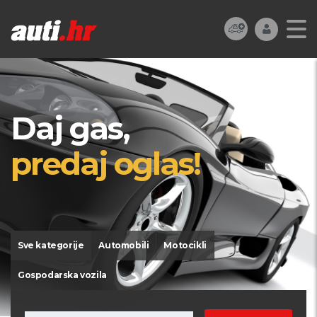
Daj gas,
predaj oglas!
Sve kategorije
Automobili
Motocikli
Gospodarska vozila