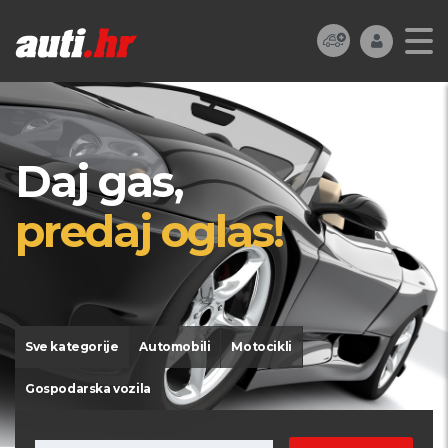
Daj gas,
predaj oglas!
Sve kategorije
Automobili
Motocikli
Gospodarska vozila