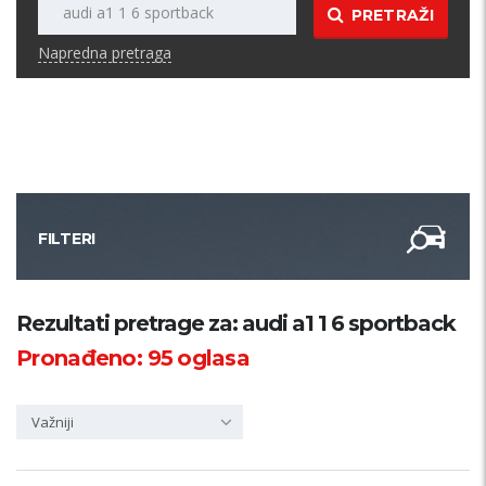
PRETRAŽI
Napredna pretraga
FILTERI
Kategorija
Rezultati pretrage za: audi a1 1 6 sportback
Pronađeno:
95
oglasa
Županija
Važniji
Samo sa slikom
PRETRAŽI