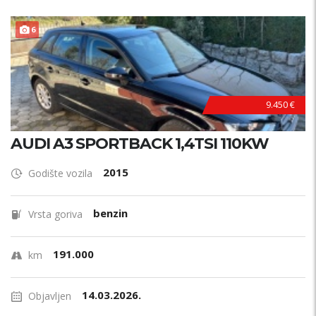
F
U
L
L
O
P
R
E
6
M
A
9.450 €
AUDI A3 SPORTBACK 1,4TSI 110KW
2015
Godište vozila
benzin
Vrsta goriva
191.000
km
14.03.2026.
Objavljen