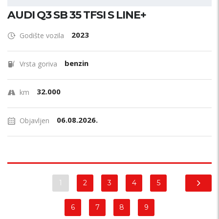
AUDI Q3 SB 35 TFSI S LINE+
2023
Godište vozila
benzin
Vrsta goriva
32.000
km
06.08.2026.
Objavljen
1
2
3
4
5
6
7
8
9