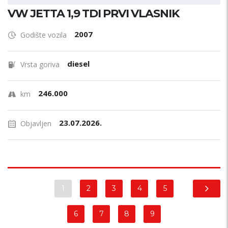
VW JETTA 1,9 TDI PRVI VLASNIK
2007
Godište vozila
diesel
Vrsta goriva
246.000
km
23.07.2026.
Objavljen
1
2
3
4
5
6
7
8
9