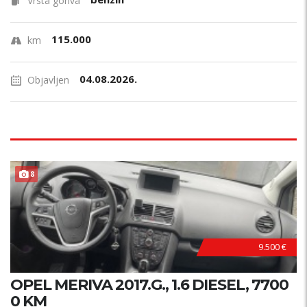
Vrsta goriva
115.000
km
04.08.2026.
Objavljen
8
9.500 €
OPEL MERIVA 2017.G., 1.6 DIESEL, 7700
0 KM