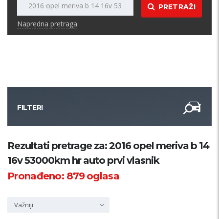
PRETRAŽI
Napredna pretraga
FILTERI
Kategorija
Rezultati pretrage za: 2016 opel meriva b 14
16v 53000km hr auto prvi vlasnik
Županija
Pronađeno:
879
oglasa
Samo sa slikom
Važniji
PRETRAŽI