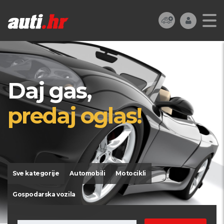
Daj gas,
predaj oglas!
Sve kategorije
Automobili
Motocikli
Gospodarska vozila