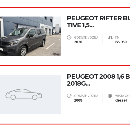
PEUGEOT RIFTER BU
TIVE 1,5...
GODIŠTE VOZILA
KM
2020
68.950
PEUGEOT 2008 1,6 
2018G...
GODIŠTE VOZILA
VRSTA GO
2008
diesel