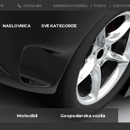
HR
01/6102-885
KORISNIČKA PODRŠKA
POMOĆ
UVJETI KOR
NASLOVNICA
SVE KATEGORIJE
Motocikli
Gospodarska vozila