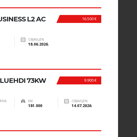
SINESS L2 AC
16.500 €
OBJAVLJEN
18.06.2026.
BLUEHDI 73KW
9.900 €
RIVA
KM
OBJAVLJEN
181.000
14.07.2026.