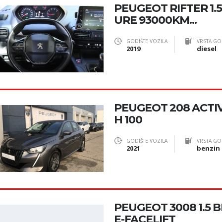
PEUGEOT RIFTER 1.
URE 93000KM...
GODIŠTE VOZILA
VRSTA GO
2019
diesel
PEUGEOT 208 ACTIV
H 100
GODIŠTE VOZILA
VRSTA GO
2021
benzin
PEUGEOT 3008 1.5 
E-FACELIFT