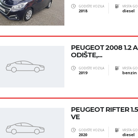
GODIŠTE VOZILA
VRSTA GO
2018
diesel
PEUGEOT 2008 1.2 AC
ODIŠTE,...
GODIŠTE VOZILA
VRSTA GO
2019
benzin
PEUGEOT RIFTER 1.
VE
GODIŠTE VOZILA
VRSTA GO
2020
diesel