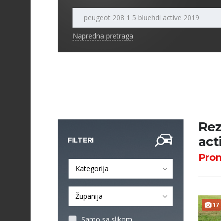
Napredna pretraga
Rez
act
FILTERI
Pro
Kategorija
Županija
17
Samo sa slikom