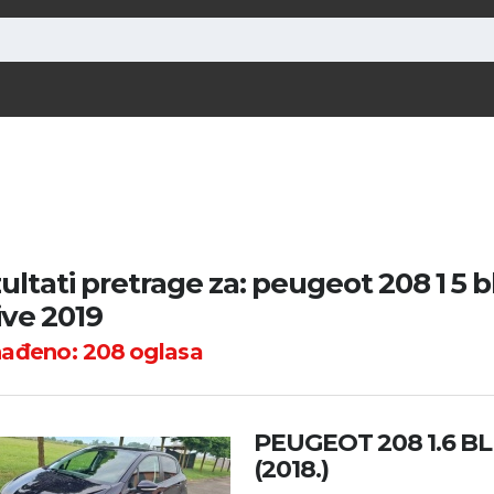
ultati pretrage za: peugeot 208 1 5 
ive 2019
nađeno:
208
oglasa
PEUGEOT 208 1.6 B
(2018.)