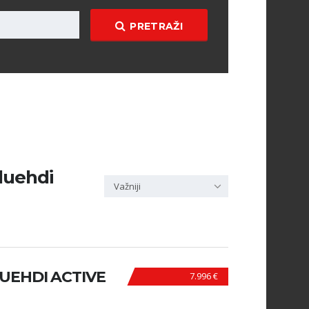
PRETRAŽI
bluehdi
Važniji
LUEHDI ACTIVE
7.996 €