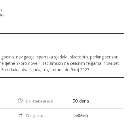
,
po
 godina, navigacija, sportska sjedala, bluetooth, parking senzori,
e ljetne skoro nove + set zimskih na čeličnim felgama. Novi set
. Euro kuka, dva ključa, registrirana do 5.mj 2027.
Do isteka je još:
30 dana
ID oglasa:
1595654