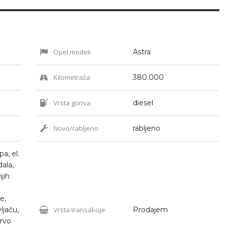
Opel modeli
Astra
Kilometraža
380.000
Vrsta goriva
diesel
Novo/rabljeno
rabljeno
pa, el.
ala,
jih
e,
jaču,
Vrsta transakcije
Prodajem
ervo