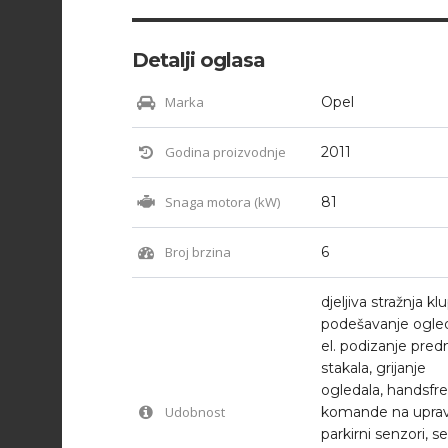
Detalji oglasa
Marka
Opel
Godina proizvodnje
2011
Snaga motora (kW)
81
Broj brzina
6
djeljiva stražnja klu
podešavanje ogled
el. podizanje predn
stakala, grijanje
ogledala, handsfre
Udobnost
komande na upravl
parkirni senzori, s