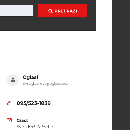
PRETRAŽI
Oglasi
Svi oglasi ovog oglašivača
095/523-1839
Grad:
Sveti Križ Začretje