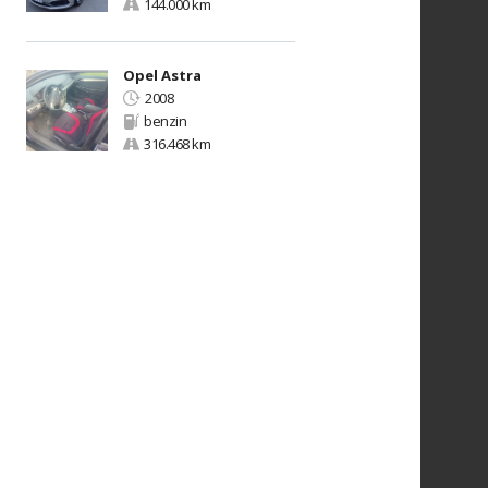
144.000 km
Opel Astra
2008
benzin
316.468 km