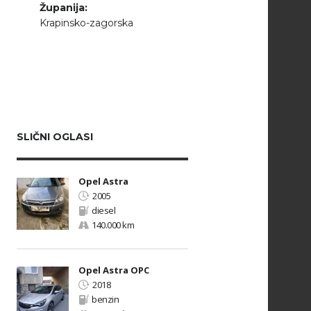
Županija:
Krapinsko-zagorska
SLIČNI OGLASI
Opel Astra
2005
diesel
140.000 km
Opel Astra OPC
2018
benzin