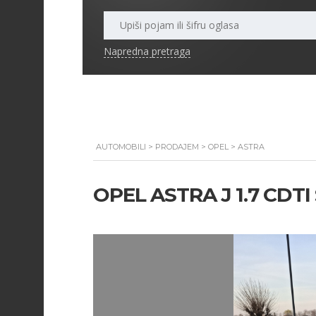
Napredna pretraga
AUTOMOBILI
>
PRODAJEM
>
OPEL
>
ASTRA
OPEL ASTRA J 1.7 CDT